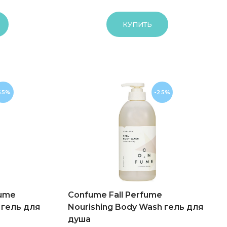
КУПИТЬ
55%
-25%
fume
Confume Fall Perfume
 гель для
Nourishing Body Wash гель для
душа