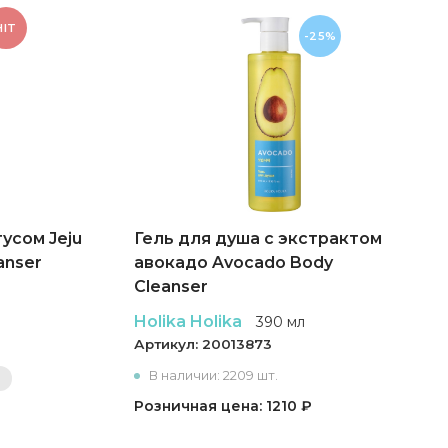
HIT
-25%
тусом Jeju
Гель для душа с экстрактом
anser
авокадо Avocado Body
Cleanser
Holika Holika
390 мл
Артикул:
20013873
В наличии: 2209 шт.
Розничная цена: 1210 ₽