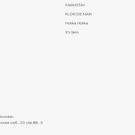
FARMSTAY
FLOR DE MAN
Holika Holika
It's Skin
осква
,
кая наб., 20 стр.88., 5