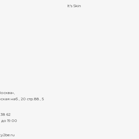
It's Skin
осква
,
кая наб., 20 стр.88., 5
 38 62
 до 19:00
ty2be.ru