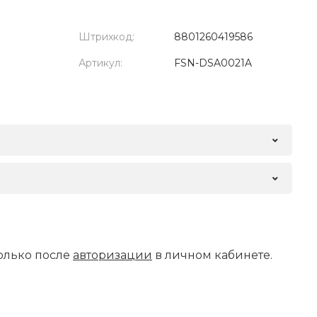
Штрихкод:
8801260419586
Артикул:
FSN-DSA0021A
олько после
авторизации
в личном кабинете.