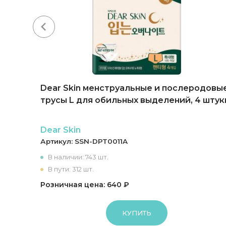
ки с
Dear Skin менструальные и послеродовы
 (4
трусы L для обильных выделений, 4 штук
Dear Skin
Артикул:
SSN-DPT0011A
В наличии: 743 шт.
В пути: 312 шт.
Розничная цена: 640 ₽
КУПИТЬ