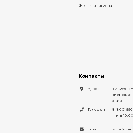
Женская гигиена
Контакты
Адрес:
121059
,
М
Бережковс
этаж
Телефон:
8 (800) 550
пн-пт 10:00
Email:
sales@beau