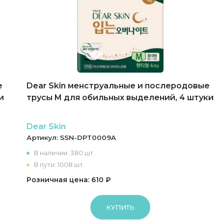
е
Dear Skin менструальные и послеродовые
и
трусы M для обильных выделений, 4 штуки
Dear Skin
Артикул:
SSN-DPT0009A
В наличии: 380 шт.
В пути: 1008 шт.
Розничная цена: 610 ₽
КУПИТЬ