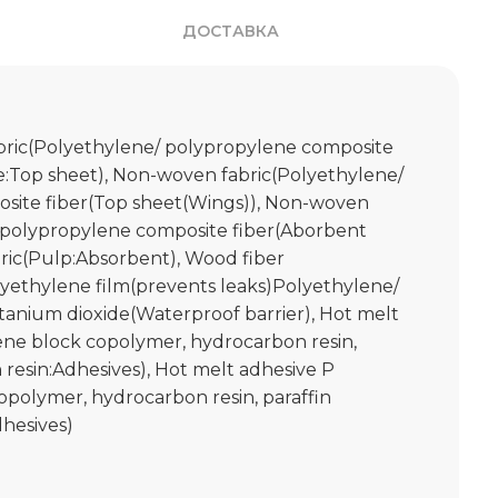
ДОСТАВКА
ric(Polyethylene/ polypropylene composite
ide:Top sheet), Non-woven fabric(Polyethylene/
site fiber(Top sheet(Wings)), Non-woven
/ polypropylene composite fiber(Aborbent
bric(Pulp:Absorbent), Wood fiber
yethylene film(prevents leaks)Polyethylene/
itanium dioxide(Waterproof barrier), Hot melt
ene block copolymer, hydrocarbon resin,
 resin:Adhesives), Hot melt adhesive P
opolymer, hydrocarbon resin, paraffin
hesives)