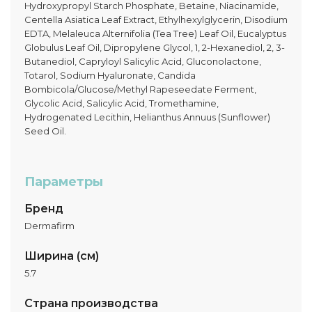
Hydroxypropyl Starch Phosphate, Betaine, Niacinamide,
Centella Asiatica Leaf Extract, Ethylhexylglycerin, Disodium
EDTA, Melaleuca Alternifolia (Tea Tree) Leaf Oil, Eucalyptus
Globulus Leaf Oil, Dipropylene Glycol, 1, 2-Hexanediol, 2, 3-
Butanediol, Capryloyl Salicylic Acid, Gluconolactone,
Totarol, Sodium Hyaluronate, Candida
Bombicola/Glucose/Methyl Rapeseedate Ferment,
Glycolic Acid, Salicylic Acid, Tromethamine,
Hydrogenated Lecithin, Helianthus Annuus (Sunflower)
Seed Oil.
Параметры
Бренд
Dermafirm
Ширина (см)
5.7
Страна производства