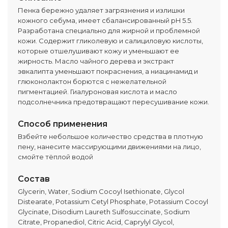
Пенка бережно удаляет загрязнения и излишки
кожного себума, имеет сбалансированный pH 5.5.
Разработана специально для жирной и проблемной
кожи. Содержит гликолевую и салициловую кислоты,
которые отшелушивают кожу и уменьшают ее
жирность. Масло чайного дерева и экстракт
эвкалипта уменьшают покраснения, а ниацинамид и
глюконолактон борются с нежелательной
пигментацией. Гиалуроновая кислота и масло
подсолнечника предотвращают пересушивание кожи.
Способ применения
Взбейте небольшое количество средства в плотную
пену, нанесите массирующими движениями на лицо,
смойте тёплой водой
Состав
Glycerin, Water, Sodium Cocoyl Isethionate, Glycol
Distearate, Potassium Cetyl Phosphate, Potassium Cocoyl
Glycinate, Disodium Laureth Sulfosuccinate, Sodium
Citrate, Propanediol, Citric Acid, Caprylyl Glycol,