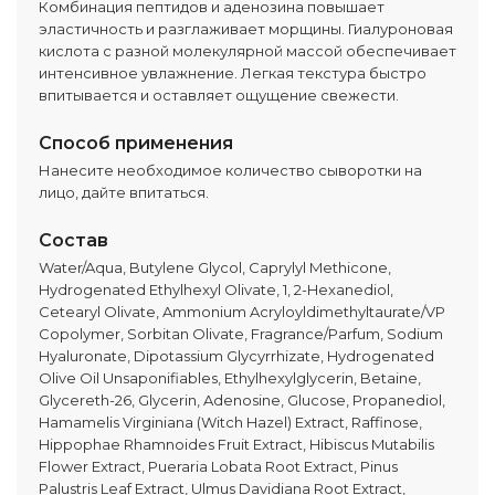
Комбинация пептидов и аденозина повышает
эластичность и разглаживает морщины. Гиалуроновая
кислота с разной молекулярной массой обеспечивает
интенсивное увлажнение. Легкая текстура быстро
впитывается и оставляет ощущение свежести.
Способ применения
Нанесите необходимое количество сыворотки на
лицо, дайте впитаться.
Состав
Water/Aqua, Butylene Glycol, Caprylyl Methicone,
Hydrogenated Ethylhexyl Olivate, 1, 2-Hexanediol,
Cetearyl Olivate, Ammonium Acryloyldimethyltaurate/VP
Copolymer, Sorbitan Olivate, Fragrance/Parfum, Sodium
Hyaluronate, Dipotassium Glycyrrhizate, Hydrogenated
Olive Oil Unsaponifiables, Ethylhexylglycerin, Betaine,
Glycereth-26, Glycerin, Adenosine, Glucose, Propanediol,
Hamamelis Virginiana (Witch Hazel) Extract, Raffinose,
Hippophae Rhamnoides Fruit Extract, Hibiscus Mutabilis
Flower Extract, Pueraria Lobata Root Extract, Pinus
Palustris Leaf Extract, Ulmus Davidiana Root Extract,