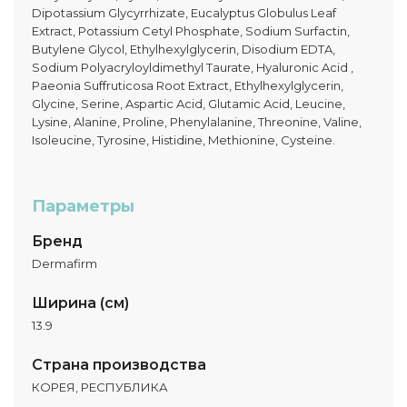
Dipotassium Glycyrrhizate, Eucalyptus Globulus Leaf
Extract, Potassium Cetyl Phosphate, Sodium Surfactin,
Butylene Glycol, Ethylhexylglycerin, Disodium EDTA,
Sodium Polyacryloyldimethyl Taurate, Hyaluronic Acid ,
Paeonia Suffruticosa Root Extract, Ethylhexylglycerin,
Glycine, Serine, Aspartic Acid, Glutamic Acid, Leucine,
Lysine, Alanine, Proline, Phenylalanine, Threonine, Valine,
Isoleucine, Tyrosine, Histidine, Methionine, Cysteine.
Параметры
Бренд
Dermafirm
Ширина (см)
13.9
Страна производства
КОРЕЯ, РЕСПУБЛИКА