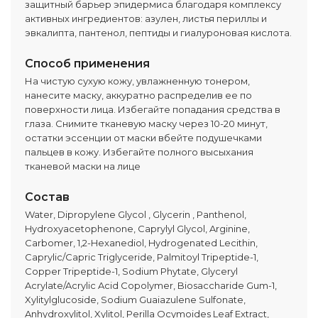
защитный барьер эпидермиса благодаря комплексу
активных ингредиентов: азулен, листья периллы и
эвкалипта, пантенол, пептиды и гиалуроновая кислота.
Способ применения
На чистую сухую кожу, увлажненную тонером,
нанесите маску, аккуратно распределив ее по
поверхности лица. Избегайте попадания средства в
глаза. Снимите тканевую маску через 10-20 минут,
остатки эссенции от маски вбейте подушечками
пальцев в кожу. Избегайте полного высыхания
тканевой маски на лице
Состав
Water, Dipropylene Glycol , Glycerin , Panthenol,
Hydroxyacetophenone, Caprylyl Glycol, Arginine,
Carbomer, 1,2-Hexanediol, Hydrogenated Lecithin,
Caprylic/Capric Triglyceride, Palmitoyl Tripeptide-1,
Copper Tripeptide-1, Sodium Phytate, Glyceryl
Acrylate/Acrylic Acid Copolymer, Biosaccharide Gum-1,
Xylitylglucoside, Sodium Guaiazulene Sulfonate,
Anhydroxylitol, Xylitol, Perilla Ocymoides Leaf Extract,