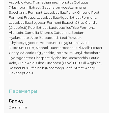
Ascorbic Acid, Tromethamine, Inonotus Obliquus
(Mushroom) Extract, Saccharomyces/Laminaria
Saccharina Ferment, Lactobacillus/Panax Ginseng Root
Ferment Filtrate, Lactobacillus/Algae Extract Ferment,
Lactobacillus/Soybean Ferment Extract, Citrus Grandis
(Grapefruit) Peel Extract, Lactobacillus/Rice Ferment,
Allantoin, Camellia Sinensis Catechins, Sodium
Hyaluronate, Aloe Barbadensis Leaf Powder,
Ethylhexylglycerin, Adenosine, Polyglutamic Acid,
Disodium EDTA, Alcohol, Haematococcus Pluvialis Extract,
Caprylic/Capric Triglyceride, Potassium Cetyl Phosphate,
Hydrogenated Phosphatidylcholine, Astaxanthin, Lauric
Acid, Oleic Acid, Olea Europaea (Olive) Fruit Oil, Arginine,
Rosmarinus Officinalis (Rosemary) Leaf Extract, Acetyl
Hexapeptide-8.
Параметры
Бренд
Dermafirm