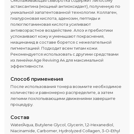
Омолаживающая сыворотка содержит липосому
астаксантина (мощный антиоксидант), полученную по
уникальной запатентованной технологии. Коллаген,
гиалуроновая кислота, аденозин, пептиды и
полюглютаминовая кислота усиливают
антивозрастное воздействие. Алоэ и пребиотики
успокаивают кожу и уменьшают покраснения,
ниацинамид в составе борется с нежелательной
пигментацией. Подходит всем типам кожи.
Рекомендуется использовать с другими средствами
из линейки Age Reviving A4 для максимальной
эффективности.
Способ применения
После использования тонера возьмите необходимое
количество и равномерно распределите, а затем
легкими похлопывающими движениями завершите
процедуру.
Состав
Water/Aqua, Butylene Glycol, Glycerin, 1,2-Hexanediol,
Niacinamide, Carbomer, Hydrolyzed Collagen, 3-O-Ethyl