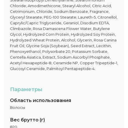
Stearamidopropyl Dimethylamine, Steartrimonium
Chloride, Amodimethicone, Stearyl Alcohol, Citric Acid,
Cetrimonium, Chloride, Sodium Benzoate, Fragrance,
Glyceryl Stearate, PEG-100 Stearate, Laureth-5, Citronellol,
Caprylic/Capric Triglyceride, Geraniol, Disodium EDTA,
Climbazole, Rosa Damascena Flower Water, Butylene
Glycol, Hydrolyzed Corn Protein, Hydrolyzed Soy Protein,
Hydrolyzed Wheat Protein, Alcohol, Glycerin, Rosa Canina
Fruit Oil, Glycine Soja (Soybean), Seed Extract, Lecithin,
Phenoxyethanol, Polysorbate 20, Potassium Sorbate,
Centella Asiatica, Extract, Sodium Ascorbyl Phosphate,
Acetyl Hexapeptide-8, Ceramide NP, Copper Tripeptide-1,
Glucosyl Ceramide, Palmitoyl Pentapeptide-4.
Параметры
Область использования
Волосы
Вес брутто (г)
820