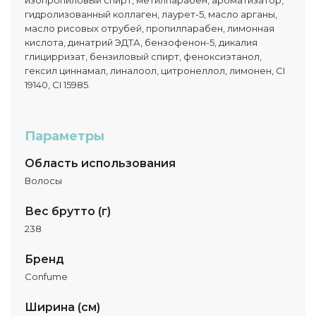
изопропиловый спирт, метилпарабен, ароматизатор,
гидролизованный коллаген, лаурет-5, масло арганы,
масло рисовых отрубей, пропилпарабен, лимонная
кислота, динатрий ЭДТА, бензофенон-5, дикалия
глицирризат, бензиловый спирт, феноксиэтанол,
гексил циннамал, линалоол, цитронеллол, лимонен, CI
19140, CI 15985.
Параметры
Область использования
Волосы
Вес брутто (г)
238
Бренд
Confume
Ширина (см)