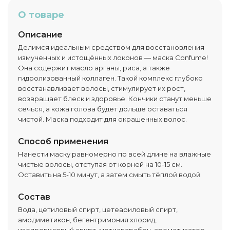
О товаре
Описание
Делимся идеальным средством для восстановления
измученных и истощённых локонов — маска Confume!
Она содержит масло арганы, риса, а также
гидролизованный коллаген. Такой комплекс глубоко
восстанавливает волосы, стимулирует их рост,
возвращает блеск и здоровье. Кончики станут меньше
сечься, а кожа голова будет дольше оставаться
чистой. Маска подходит для окрашенных волос.
Способ применения
Нанести маску равномерно по всей длине на влажные
чистые волосы, отступая от корней на 10-15 см.
Оставить на 5-10 минут, а затем смыть тёплой водой.
Состав
Вода, цетиловый спирт, цетеариловый спирт,
амодиметикон, бегентримония хлорид,