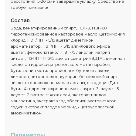
расстояния 15-20 см и завершить укладку. Средство не
требует смывания.
Состав
Вода, денатурированный спирт, ПЭГ-8, ПЭГ-60
гидрогенизированное касторовое масло, цетримония
хлорид, ПЭГ/ППГ-15/15 ацетат диметикон,
ароматизатор, ПЭГ/ППГ-15/15 аллилового эфира
ацетат, феноксиэтанол, ПЭГ-75 ланолин, натрия
цитрат, ПЭГ/ППГ-15/15 ацетат, динатрий ЭДТА, лимонная
кислота, гидроксицитронеллаль, метилпарабен,
бутилфенил метилпропиональ, бутиленгликоль,
лимонен, цитронеллол, кумарин, бензиловый спирт,
циклотетрасилоксан, масло арганы, октадецил Ди-т-
бутил-4 гидроксигидроциннамат, лаурет-3, лаурет-5,
лаурет-7, экстракт ягод асаи, экстракт плодов
мангостина, экстракт ягод облепихи,экстракт ягод
годжи, экстракт плодов моринды цитрусолистной,
амодиметикон.
Параметры