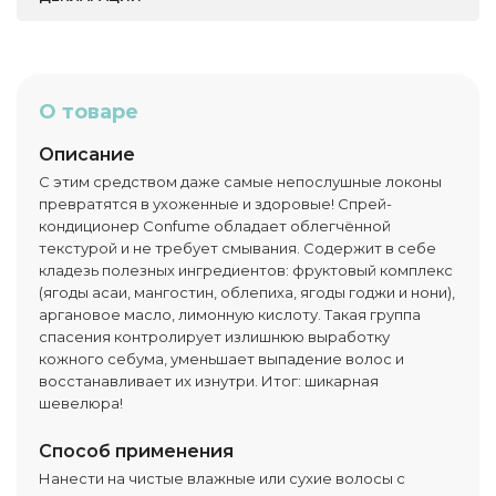
О товаре
Описание
С этим средством даже самые непослушные локоны
превратятся в ухоженные и здоровые! Спрей-
кондиционер Confume обладает облегчённой
текстурой и не требует смывания. Содержит в себе
кладезь полезных ингредиентов: фруктовый комплекс
(ягоды асаи, мангостин, облепиха, ягоды годжи и нони),
аргановое масло, лимонную кислоту. Такая группа
спасения контролирует излишнюю выработку
кожного себума, уменьшает выпадение волос и
восстанавливает их изнутри. Итог: шикарная
шевелюра!
Способ применения
Нанести на чистые влажные или сухие волосы с