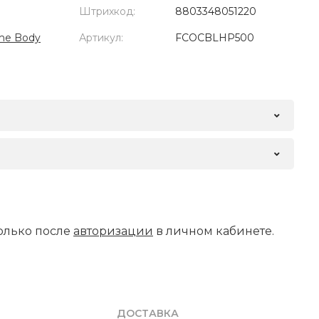
Штрихкод:
8803348051220
me Body
Артикул:
FCOCBLHP500
олько после
авторизации
в личном кабинете.
ДОСТАВКА