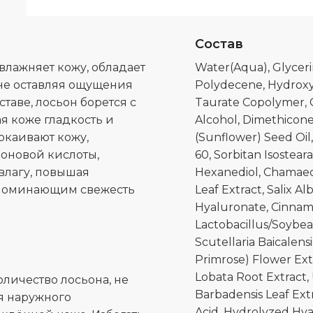
Состав
лажняет кожу, обладает
Water(Aqua), Glyceri
 не оставляя ощущения
Polydecene, Hydroxy
таве, лосьон борется с
Taurate Copolymer, C
я коже гладкость и
Alcohol, Dimethicon
покаивают кожу,
(Sunflower) Seed Oil,
оновой кислоты,
60, Sorbitan Isostea
влагу, повышая
Hexanediol, Chamaec
напоминающим свежесть
Leaf Extract, Salix A
Hyaluronate, Cinnam
Lactobacillus/Soybea
Scutellaria Baicalens
Primrose) Flower Extr
Lobata Root Extract, 
личество лосьона, не
Barbadensis Leaf Ext
я наружного
Acid, Hydrolyzed Hy