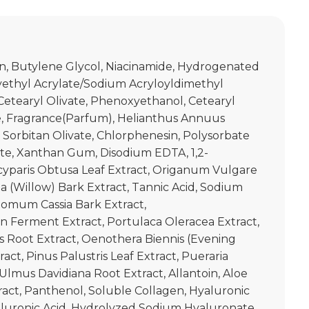
n, Butylene Glycol, Niacinamide, Hydrogenated
ethyl Acrylate/Sodium Acryloyldimethyl
etearyl Olivate, Phenoxyethanol, Cetearyl
e, Fragrance(Parfum), Helianthus Annuus
 Sorbitan Olivate, Chlorphenesin, Polysorbate
rate, Xanthan Gum, Disodium EDTA, 1,2-
yparis Obtusa Leaf Extract, Origanum Vulgare
lba (Willow) Bark Extract, Tannic Acid, Sodium
omum Cassia Bark Extract,
n Ferment Extract, Portulaca Oleracea Extract,
is Root Extract, Oenothera Biennis (Evening
act, Pinus Palustris Leaf Extract, Pueraria
Ulmus Davidiana Root Extract, Allantoin, Aloe
ract, Panthenol, Soluble Collagen, Hyaluronic
aluronic Acid, Hydrolyzed Sodium Hyaluronate,