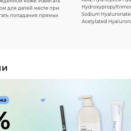
ждённой коже. Избегать
Hydroxypropyltrimon
ном для детей месте при
Sodium Hyaluronate
бегать попадания прямых
Acetylated Hyaluron
ии