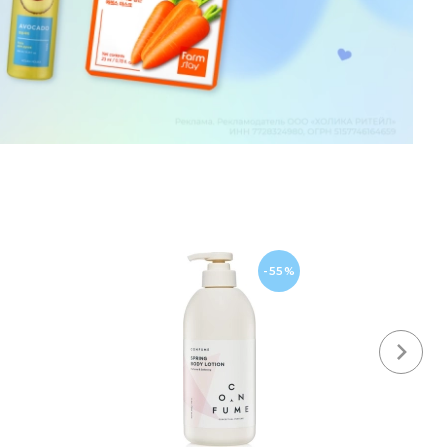
-55%
Next