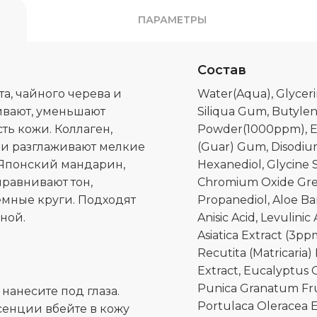
ПАРАМЕТРЫ
Состав
та, чайного черева и
Water(Aqua), Glyceri
ливают, уменьшают
Siliqua Gum, Butylen
ть кожи. Коллаген,
Powder(1000ppm), Et
ои разглаживают мелкие
(Guar) Gum, Disodium
 Японский мандарин,
Hexanediol, Glycine 
ыравнивают тон,
Chromium Oxide Green
ёмные круги. Подходят
Propanediol, Aloe Ba
ной.
Anisic Acid, Levulinic
Asiatica Extract (3pp
Recutita (Matricaria)
Extract, Eucalyptus G
Punica Granatum Frui
 нанесите под глаза.
Portulaca Oleracea E
ссенции вбейте в кожу