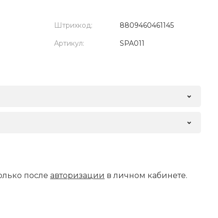
Штрихкод:
8809460461145
Артикул:
SPA011
олько после
авторизации
в личном кабинете.