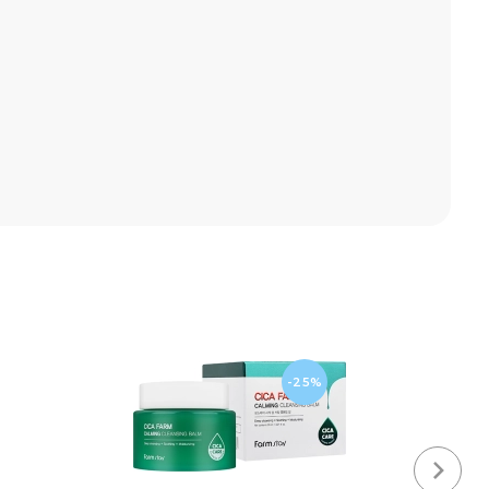
-25%
Next