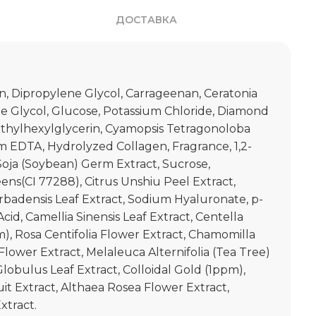
ДОСТАВКА
n, Dipropylene Glycol, Carrageenan, Ceratonia
e Glycol, Glucose, Potassium Chloride, Diamond
hylhexylglycerin, Cyamopsis Tetragonoloba
 EDTA, Hydrolyzed Collagen, Fragrance, 1,2-
Soja (Soybean) Germ Extract, Sucrose,
s(CI 77288), Citrus Unshiu Peel Extract,
rbadensis Leaf Extract, Sodium Hyaluronate, p-
 Acid, Camellia Sinensis Leaf Extract, Centella
m), Rosa Centifolia Flower Extract, Chamomilla
 Flower Extract, Melaleuca Alternifolia (Tea Tree)
lobulus Leaf Extract, Colloidal Gold (1ppm),
t Extract, Althaea Rosea Flower Extract,
xtract.