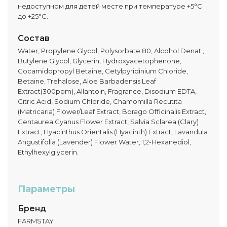
недоступном для детей месте при температуре +5°C
до +25°C.
Состав
Water, Propylene Glycol, Polysorbate 80, Alcohol Denat.,
Butylene Glycol, Glycerin, Hydroxyacetophenone,
Cocamidopropyl Betaine, Cetylpyridinium Chloride,
Betaine, Trehalose, Aloe Barbadensis Leaf
Extract(300ppm), Allantoin, Fragrance, Disodium EDTA,
Citric Acid, Sodium Chloride, Chamomilla Recutita
(Matricaria) Flower/Leaf Extract, Borago Officinalis Extract,
Centaurea Cyanus Flower Extract, Salvia Sclarea (Clary)
Extract, Hyacinthus Orientalis (Hyacinth) Extract, Lavandula
Angustifolia (Lavender) Flower Water, 1,2-Hexanediol,
Ethylhexylglycerin.
Параметры
Бренд
FARMSTAY