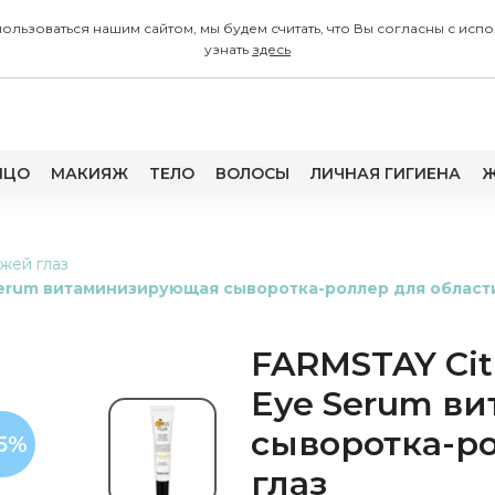
 пользоваться нашим сайтом, мы будем считать, что Вы согласны с
узнать
здесь
ИЦО
МАКИЯЖ
ТЕЛО
ВОЛОСЫ
ЛИЧНАЯ ГИГИЕНА
Ж
ожей глаз
ye Serum витаминизирующая сыворотка-роллер для област
FARMSTAY Citru
Eye Serum в
сыворотка-ро
15%
глаз