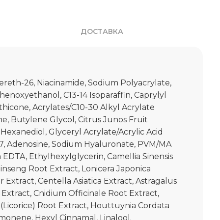
ДОСТАВКА
cereth-26, Niacinamide, Sodium Polyacrylate,
henoxyethanol, C13-14 Isoparaffin, Caprylyl
thicone, Acrylates/C10-30 Alkyl Acrylate
e, Butylene Glycol, Citrus Junos Fruit
Hexanediol, Glyceryl Acrylate/Acrylic Acid
7, Adenosine, Sodium Hyaluronate, PVM/MA
EDTA, Ethylhexylglycerin, Camellia Sinensis
Ginseng Root Extract, Lonicera Japonica
Extract, Centella Asiatica Extract, Astragalus
tract, Cnidium Officinale Root Extract,
 (Licorice) Root Extract, Houttuynia Cordata
imonene, Hexyl Cinnamal, Linalool.