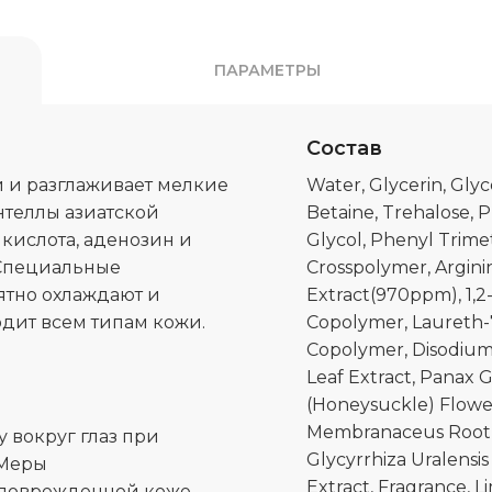
ПАРАМЕТРЫ
Состав
и и разглаживает мелкие
Water, Glycerin, Gly
нтеллы азиатской
Betaine, Trehalose, P
кислота, аденозин и
Glycol, Phenyl Trime
Специальные
Crosspolymer, Arginin
тно охлаждают и
Extract(970ppm), 1,2-
одит всем типам кожи.
Copolymer, Laureth-
Copolymer, Disodium 
Leaf Extract, Panax 
(Honeysuckle) Flower 
Membranaceus Root Ex
 вокруг глаз при
Glycyrrhiza Uralensis
 Меры
Extract, Fragrance, L
а поврежденной коже