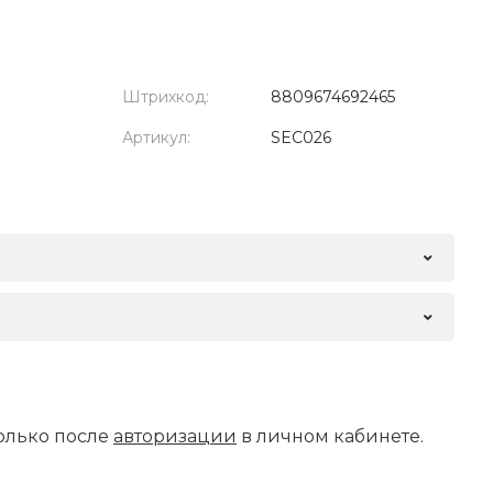
Штрихкод:
8809674692465
Артикул:
SEC026
олько после
авторизации
в личном кабинете.