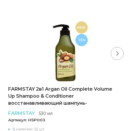
NEW
-15%
Next
FARMSTAY 2в1 Argan Oil Complete Volume
Up Shampoo & Conditioner
восстанавливающий шампунь-
кондиционер для волос
FARMSTAY
530 мл
Артикул:
HSP003
В наличии: 52 шт.