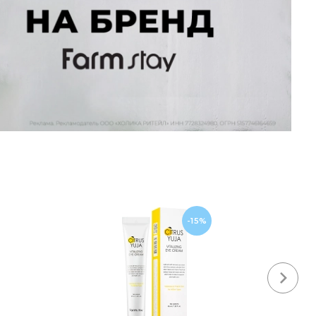
-15%
Next