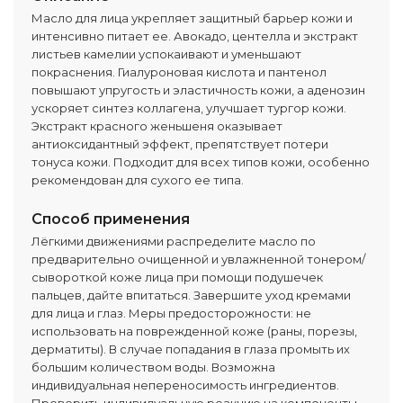
Масло для лица укрепляет защитный барьер кожи и
интенсивно питает ее. Авокадо, центелла и экстракт
листьев камелии успокаивают и уменьшают
покраснения. Гиалуроновая кислота и пантенол
повышают упругость и эластичность кожи, а аденозин
ускоряет синтез коллагена, улучшает тургор кожи.
Экстракт красного женьшеня оказывает
антиоксидантный эффект, препятствует потери
тонуса кожи. Подходит для всех типов кожи, особенно
рекомендован для сухого ее типа.
Способ применения
Лёгкими движениями распределите масло по
предварительно очищенной и увлажненной тонером/
сывороткой коже лица при помощи подушечек
пальцев, дайте впитаться. Завершите уход кремами
для лица и глаз. Меры предосторожности: не
использовать на поврежденной коже (раны, порезы,
дерматиты). В случае попадания в глаза промыть их
большим количеством воды. Возможна
индивидуальная непереносимость ингредиентов.