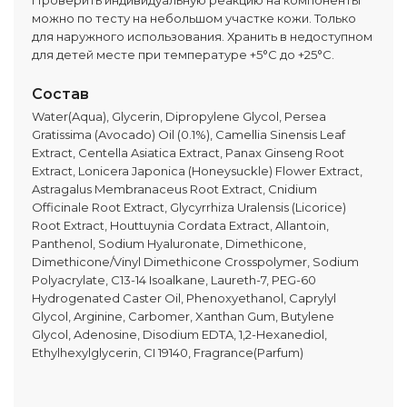
Проверить индивидуальную реакцию на компоненты
можно по тесту на небольшом участке кожи. Только
для наружного использования. Хранить в недоступном
для детей месте при температуре +5°C до +25°C.
Состав
Water(Aqua), Glycerin, Dipropylene Glycol, Persea
Gratissima (Avocado) Oil (0.1%), Camellia Sinensis Leaf
Extract, Centella Asiatica Extract, Panax Ginseng Root
Extract, Lonicera Japonica (Honeysuckle) Flower Extract,
Astragalus Membranaceus Root Extract, Cnidium
Officinale Root Extract, Glycyrrhiza Uralensis (Licorice)
Root Extract, Houttuynia Cordata Extract, Allantoin,
Panthenol, Sodium Hyaluronate, Dimethicone,
Dimethicone/Vinyl Dimethicone Crosspolymer, Sodium
Polyacrylate, C13-14 Isoalkane, Laureth-7, PEG-60
Hydrogenated Caster Oil, Phenoxyethanol, Caprylyl
Glycol, Arginine, Carbomer, Xanthan Gum, Butylene
Glycol, Adenosine, Disodium EDTA, 1,2-Hexanediol,
Ethylhexylglycerin, CI 19140, Fragrance(Parfum)