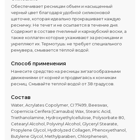
Обеспечивает ресницам объем и насыщенный
черный цвет благодаря удобной силиконовой
щеточке, которая идеально прокрашивает каждую
ресничку. Не течет и не осыпается в течение дня.
Содержит в составе пчелиный и карнаубский воски, а
также коллаген которые ухаживают за ресницами и
укрепляют их. Термотушь: не требует специального
ремувера, смывается тёплой водой.
Способ применения
Нанесите средство на ресницы зигзагообразными
движениями от корней и продвигаясь к кончикам
ресниц. Смывайте теплой водой от 38 градусов.
Состав
Water, Acrylates Copolymer, CI 77499, Beeswax,
Copernicia Cerifera (Carnauba) Wax, Stearic Acid,
Triethanolamine, Hydroxyethylcellulose, Polysorbate 80,
Cetearyl Alcohol, Polyvinyl Alcohol, Glyceryl Stearate,
Propylene Glycol, Hydrolyzed Collagen, Phenoxyethanol,
Butylene Glycol, Methylparaben, Chlorphenesin,