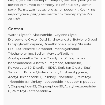
ингредиентов. Проверить индивидуальную реакцию на
компоненты можно по тесту на небольшом участке
кожи. Только для наружного использования. Хранить в
недоступном для детей месте при температуре +5°C
до +25°C.
Состав
Water, Glycerin, Niacinamide, Butylene Glycol,
Dipropylene Glycol, Cetyl Ethylhexanoate, Butylene Glycol
Dicaprylate/Dicaprate, Dimethicone, Glyceryl Stearate,
PEG-100 Stearate, Carbomer, Phenoxyethanol,
Triethanolamine, Sodium Acrylate/Sodium
Acryloyldimethyl Taurate Copolymer, Chlorphenesin,
Isohexadecane, Allantoin, Fragrance, Adenosine,
Polysorbate 80, Disodium EDTA, Sorbitan Oleate, Snail
Secretion Filtrate, 1,2-Hexanediol, Ethylhexylglycerin,
Acetyl Hexapeptide-1, Palmitoyl Tripeptide-1, Palmitoyl
Tripeptide-5, Palmitoyl Tetrapeptide-7, Copper Tripeptide-
1, Oligopeptide-32, Oligopeptide-29, Acetyl Hexapeptide-
8, Palmitoyl Pentapeptide-4.