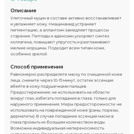
Описание
Улиточный муцин в составе активно восстанавливает
и увлажняет кожу. Ниацинамид устраняет
пигментацию, а аллантоин замедляет процессы
старения. Пептиды и аденозин ускоряют синтез
коллагена, повышают упругость и разглаживают
мелкие морщины. Подходит всем типам кожи,
особенно зрелой.
Способ применения
Равномерно распределите маску по очищенной коже
лица, снимите через 10-15 минут, остатки эссенции
вбейте в кожу подушечками пальцев.
Предостережения: не использовать на области
вокруг глаз, избегать попадания в глаза, только для
наружного применения. Меры предосторожности: не
использовать на поврежденной коже (раны, порезы,
дерматиты). В случае попадания эссенции маски в
глаза промыть их большим количеством воды.
Возможна индивидуальная непереносимость