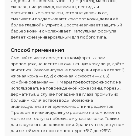
Содержит экзосомальный ПДРН (PDRN), масло ши,
сквалан, ниацинамид, витамины, пептиды и
растительные экстракты, которые увлажняют,
смягчают и поддерживают комфорт кожи, делая её
более гладкой и упругой. Восстанавливает защитный
барьер кожи и омолаживает. Капсульная формула
делает крем универсальным для любого типа.
Способ применения
Смешайте части средства в комфортных вам
пропорциях, нанесите на очищенную кожу лица, дайте
впитаться. Рекомендуемые пропорции крема к гелю: 1)
жирная кожа — 1:2, 2) склонная к сухости — 2:1, 3)
комбинированная — 1:1. Меры предосторожности: не
использовать на поврежденной коже (раны, порезы,
дерматиты). В случае попадания в глаза промыть их
большим количеством воды. Возможна
индивидуальная непереносимость ингредиентов.
Проверить индивидуальную реакцию на компоненты
можно по тесту на небольшом участке кожи. Только
для наружного использования. Хранить в недоступном
для детей месте при температуре +5°C до +25°C.