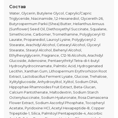
Состав
Water, Glycerin, Butylene Glycol, Caprylic/Capric
Triglyceride, Niacinamide, 1,2-Hexanediol, Glycereth-26,
Butyrospermum Parkii (Shea) Butter, Helianthus Annuus
(Sunflower) Seed Oil, Diethoxyethyl Succinate, Squalane,
Simethicone, Carbomer, Tromethamine, Polyglyceryl-10
Laurate, Propanediol, Lauroyl Lysine, Polyglyceryl-2
Stearate, Arachidyl Alcohol, Cetearyl Alcohol, Glyceryl
Stearate, Stearyl Alcohol, Behenyl Alcohol,
Ethylhexylglycerin, Fragrance, C12-16 Alcohols, Arachidyl
Glucoside, Adenosine, Pentaerythrityl Tetra-di-t-butyl
Hydroxyhydrocinnamate, Palmitic Acid, Hydrogenated
Lecithin, Xanthan Gum, Lithospermum Erythrorhizon Root
Extract, Lactobacillus Ferment Lysate, Glucose, Trehalose,
Xylitylglucoside, Anhydroxylitol, Xylitol, Sodium DNA,
Hippophae Rhamnoides Fruit Extract, Beta-Glucan,
Calcium Pantothenate, Maltodextrin, Sodium Starch
Octenylsuccinate, Sodium Hyaluronate, Rosa Damascena
Flower Extract, Sodium Ascorbyl Phosphate, Tocopheryl
Acetate, Pyridoxine HCl, Acetyl Hexapeptide-8, Copper
Tripeptide-1, Silica, Palmitoyl Pentapeptide-4, Ascorbic