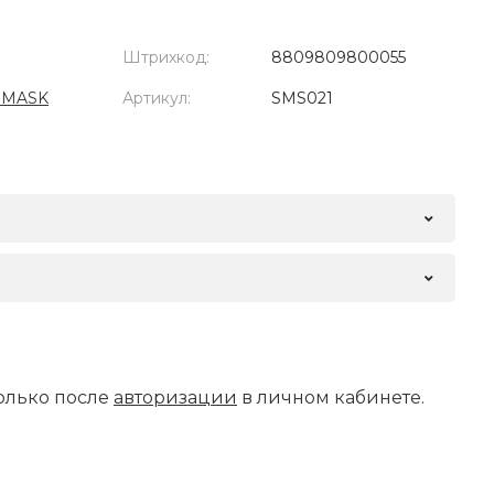
Штрихкод:
8809809800055
 MASK
Артикул:
SMS021
олько после
авторизации
в личном кабинете.