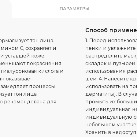
ПАРАМЕТРЫ
Способ примен
ормализует тон лица.
1. Перед использо
мином С, сохраняет и
пенки и увлажните 
и уставшей коже.
распределите маску
 уменьшают покраснения
складок и пузырей. 
, гиалуроновая кислота и
использования рас
ин оказывает
шеи. 4. Нанесите к
 замедляет процессы
использовать на по
ует тон лица.
дерматиты). В случ
но рекомендована для
промыть их больши
индивидуальная не
индивидуальную ре
небольшом участке 
Хранить в недоступ