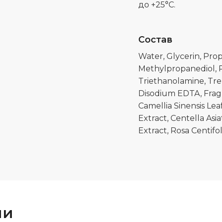
до +25°C.
Состав
Water, Glycerin, Pro
Methylpropanediol, 
Triethanolamine, Tre
Disodium EDTA, Fragr
Camellia Sinensis Lea
Extract, Centella Asi
Extract, Rosa Centifo
ии