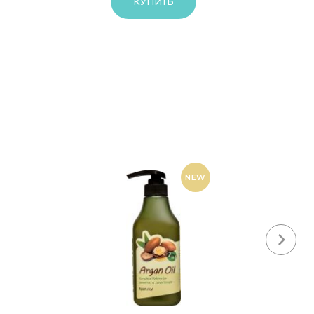
КУПИТЬ
NEW
-15%
Next