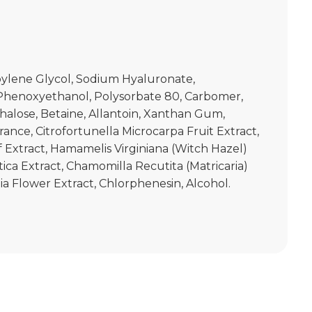
pylene Glycol, Sodium Hyaluronate,
Phenoxyethanol, Polysorbate 80, Carbomer,
halose, Betaine, Allantoin, Xanthan Gum,
ance, Citrofortunella Microcarpa Fruit Extract,
f Extract, Hamamelis Virginiana (Witch Hazel)
atica Extract, Chamomilla Recutita (Matricaria)
lia Flower Extract, Chlorphenesin, Alcohol.