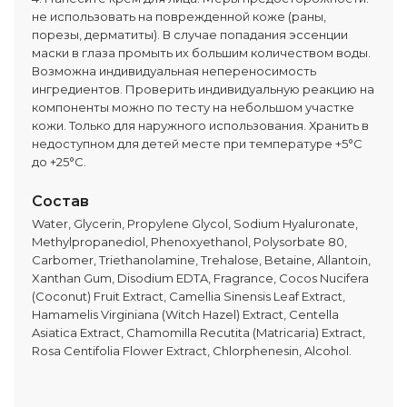
не использовать на поврежденной коже (раны,
порезы, дерматиты). В случае попадания эссенции
маски в глаза промыть их большим количеством воды.
Возможна индивидуальная непереносимость
ингредиентов. Проверить индивидуальную реакцию на
компоненты можно по тесту на небольшом участке
кожи. Только для наружного использования. Хранить в
недоступном для детей месте при температуре +5°C
до +25°C.
Состав
Water, Glycerin, Propylene Glycol, Sodium Hyaluronate,
Methylpropanediol, Phenoxyethanol, Polysorbate 80,
Carbomer, Triethanolamine, Trehalose, Betaine, Allantoin,
Xanthan Gum, Disodium EDTA, Fragrance, Cocos Nucifera
(Coconut) Fruit Extract, Camellia Sinensis Leaf Extract,
Hamamelis Virginiana (Witch Hazel) Extract, Centella
Asiatica Extract, Chamomilla Recutita (Matricaria) Extract,
Rosa Centifolia Flower Extract, Chlorphenesin, Alcohol.