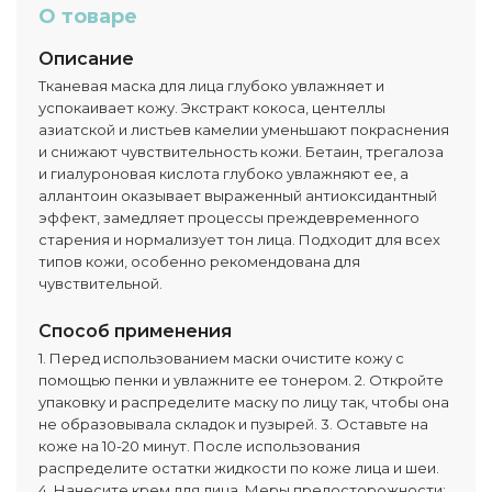
О товаре
Описание
Тканевая маска для лица глубоко увлажняет и
успокаивает кожу. Экстракт кокоса, центеллы
азиатской и листьев камелии уменьшают покраснения
и снижают чувствительность кожи. Бетаин, трегалоза
и гиалуроновая кислота глубоко увлажняют ее, а
аллантоин оказывает выраженный антиоксидантный
эффект, замедляет процессы преждевременного
старения и нормализует тон лица. Подходит для всех
типов кожи, особенно рекомендована для
чувствительной.
Способ применения
1. Перед использованием маски очистите кожу с
помощью пенки и увлажните ее тонером. 2. Откройте
упаковку и распределите маску по лицу так, чтобы она
не образовывала складок и пузырей. 3. Оставьте на
коже на 10-20 минут. После использования
распределите остатки жидкости по коже лица и шеи.
4. Нанесите крем для лица. Меры предосторожности: