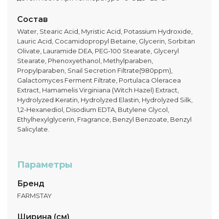
Состав
Water, Stearic Acid, Myristic Acid, Potassium Hydroxide,
Lauric Acid, Cocamidopropyl Betaine, Glycerin, Sorbitan
Olivate, Lauramide DEA, PEG-100 Stearate, Glyceryl
Stearate, Phenoxyethanol, Methylparaben,
Propylparaben, Snail Secretion Filtrate(980ppm),
Galactomyces Ferment Filtrate, Portulaca Oleracea
Extract, Hamamelis Virginiana (Witch Hazel) Extract,
Hydrolyzed Keratin, Hydrolyzed Elastin, Hydrolyzed Silk,
1,2-Hexanediol, Disodium EDTA, Butylene Glycol,
Ethylhexylglycerin, Fragrance, Benzyl Benzoate, Benzyl
Salicylate.
Параметры
Бренд
FARMSTAY
Ширина (см)