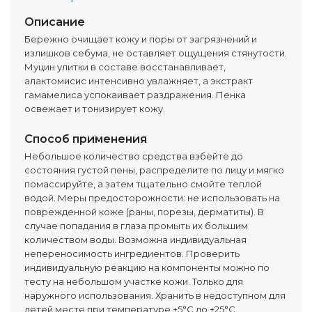
Описание
Бережно очищает кожу и поры от загрязнений и
излишков себума, не оставляет ощущения стянутости.
Муцин улитки в составе восстанавливает,
алактомисис интенсивно увлажняет, а экстракт
гамамелиса успокаивает раздражения. Пенка
освежает и тонизирует кожу.
Способ применения
Небольшое количество средства взбейте до
состояния густой пены, распределите по лицу и мягко
помассируйте, а затем тщательно смойте теплой
водой. Меры предосторожности: не использовать на
поврежденной коже (раны, порезы, дерматиты). В
случае попадания в глаза промыть их большим
количеством воды. Возможна индивидуальная
непереносимость ингредиентов. Проверить
индивидуальную реакцию на компоненты можно по
тесту на небольшом участке кожи. Только для
наружного использования. Хранить в недоступном для
детей месте при температуре +5°C до +25°C.