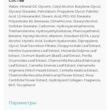
Состав
Water, Mineral Oil, Glycerin, Cetyl Alcohol, Butylene Glycol,
Glyceryl Stearate, Petrolatum, Propylene Glycol, Palmitic
Acid, 1,2-Hexanediol, Stearic Acid, PEG-100 Stearate,
Polysorbate 60, Beeswax, Dimethicone, Stearyl Alcohol,
Sorbitan Stearate, Carbomer, Hydroxyacetophenone,
Triethanolamine, Hydroxyethylcellulose, Phenoxyethanol,
Betaine, Myristyl Alcohol, Allantoin, Disodium EDTA, Lauryl
Alcohol, Myristic Acid, Sodium Hyaluronate, Dipropylene
Glycol, Snail Secretion Filtrate, Diospyros Kaki Leaf Extract,
Mentha Suaveolens Leaf Extract, Monarda Didyma Leaf
Extract, Ocimum Basilicum (Basil) Leaf Extract, Perilla
Ocymoides Leaf Extract, Chamomilla Recutita (Matricaria)
Leaf Extract, Camellia Sinensis Leaf Extract, Hamamelis
Virginiana (Witch Hazel) Extract, Centella Asiatica Extract,
Chamomilla Recutita (Matricaria) Flower Extract, Rosa
Centifolia Flower Extract, Hydrolyzed Collagen, Fragrance,
BHT, Tocopherol.
Параметры