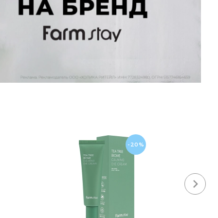
-20%
Next