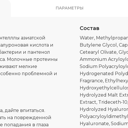
ПАРАМЕТРЫ
Состав
ентелллы азиатской
Water, Methylpropane
иалуроновая кислота и
Butylene Glycol, Cap
бактерии и пантенол
Cetearyl Olivate, Gly
са. Молочные протеины
Ammonium Acryloyldi
аживают мелкие
Sodium Polyacryloyl
особенно проблемной и
Hydrogenated Polyde
Fragrance, Ethylhexy
Hydroxyethylcellulos
Hydrolyzed Malt Extr
Extract, Trideceth-10
Hydrolyzed Hyaluron
, дайте впитаться.
Polyacryloyldimethy
ать на поврежденной
Hyaluronate, Sodium
ае попадания в глаза