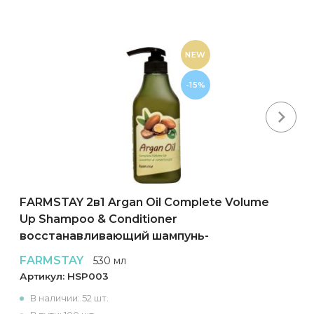
NEW
-15%
Next
FARMSTAY 2в1 Argan Oil Complete Volume
Up Shampoo & Conditioner
восстанавливающий шампунь-
кондиционер для волос
FARMSTAY
530 мл
Артикул:
HSP003
В наличии: 52 шт.