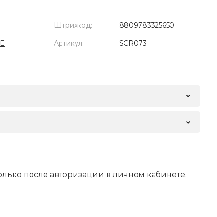
Штрихкод:
8809783325650
ME
Артикул:
SCR073
олько после
авторизации
в личном кабинете.