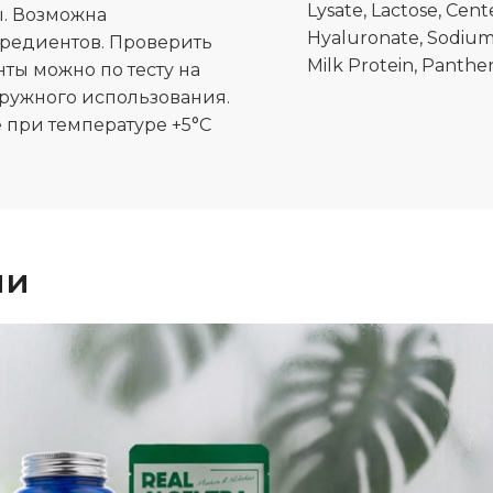
Lysate, Lactose, Cent
. Возможна
Hyaluronate, Sodium
редиентов. Проверить
Milk Protein, Panthe
ы можно по тесту на
аружного использования.
 при температуре +5°C
ии