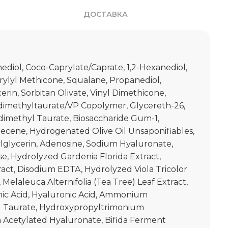
ДОСТАВКА
diol, Coco-Caprylate/Caprate, 1,2-Hexanediol,
rylyl Methicone, Squalane, Propanediol,
cerin, Sorbitan Olivate, Vinyl Dimethicone,
methyltaurate/VP Copolymer, Glycereth-26,
dimethyl Taurate, Biosaccharide Gum-1,
cene, Hydrogenated Olive Oil Unsaponifiables,
lglycerin, Adenosine, Sodium Hyaluronate,
e, Hydrolyzed Gardenia Florida Extract,
act, Disodium EDTA, Hydrolyzed Viola Tricolor
, Melaleuca Alternifolia (Tea Tree) Leaf Extract,
ic Acid, Hyaluronic Acid, Ammonium
l Taurate, Hydroxypropyltrimonium
 Acetylated Hyaluronate, Bifida Ferment