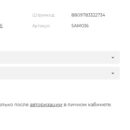
Штрихкод:
8809783322734
ME
Артикул:
SAM036
олько после
авторизации
в личном кабинете.