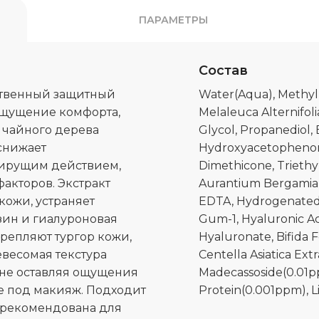
ПАРАМЕТРЫ
Состав
ественный защитный
Water(Aqua), Methylp
ощущение комфорта,
Melaleuca Alternifoli
 чайного дерева
Glycol, Propanediol, 
снижает
Hydroxyacetophenon
лирущим действием,
Dimethicone, Triethy
акторов. Экстракт
Aurantium Bergamia 
кожи, устраняет
EDTA, Hydrogenated L
зин и гиалуроновая
Gum-1, Hyaluronic Ac
крепляют тургор кожи,
Hyaluronate, Bifida 
евесомая текстура
Centella Asiatica Ex
 не оставляя ощущения
Madecassoside(0.01p
ее под макияж. Подходит
Protein(0.001ppm), L
о рекомендована для