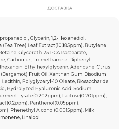
ДОСТАВКА
ropanediol, Glycerin, 1,2-Hexanediol,
a (Tea Tree) Leaf Extract(10,185ppm), Butylene
Betaine, Glycereth-25 PCA Isostearate,
e, Carbomer, Tromethamine, Diphenyl
lhexanoin, Ethylhexylglycerin, Adenosine, Citrus
(Bergamot) Fruit Oil, Xanthan Gum, Disodium
ecithin, Polyglyceryl-10 Oleate, Biosaccharide
id, Hydrolyzed Hyaluronic Acid, Sodium
Ferment Lysate(0.202ppm), Lactose(0.201ppm),
tract(0.2ppm), Panthenol(0.05ppm),
pm), Phenethyl Alcohol(0.0015ppm), Milk
imonene, Linalool