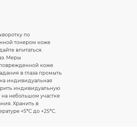
воротку по
нной тонером коже
айте впитаться.
аз. Меры
а поврежденной коже
падания в глаза промыть
жна индивидуальная
ерить индивидуальную
 на небольшом участке
ния. Хранить в
ратуре +5°C до +25°C.