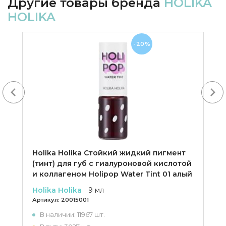
Другие товары бренда
HOLIKA
HOLIKA
-20%
Next
Holika Holika Cтойкий жидкий пигмент
(тинт) для губ с гиалуроновой кислотой
и коллагеном Holipop Water Tint 01 алый
Holika Holika
9 мл
Артикул:
20015001
В наличии: 11967 шт.