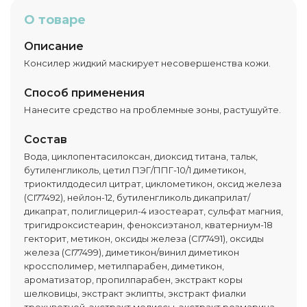
О товаре
Описание
Консилер жидкий маскирует несовершенства кожи.
Способ применения
Нанесите средство на проблемные зоны, растушуйте.
Состав
Вода, циклопентасилоксан, диоксид титана, тальк,
бутиленгликоль, цетил ПЭГ/ППГ-10/1 диметикон,
триоктилдодесил цитрат, циклометикон, оксид железа
(CI77492), нейлон-12, бутиленгликоль дикаприлат/
дикапрат, полиглицерил-4 изостеарат, сульфат магния,
тригидроксистеарин, феноксиэтанол, кватерниум-18
гекторит, метикон, оксиды железа (CI77491), оксиды
железа (CI77499), диметикон/винил диметикон
кроссполимер, метилпарабен, диметикон,
ароматизатор, пропилпарабен, экстракт коры
шелковицы, экстракт эклипты, экстракт фиалки