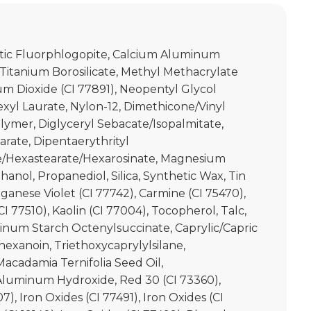
tic Fluorphlogopite, Calcium Aluminum
 Titanium Borosilicate, Methyl Methacrylate
um Dioxide (CI 77891), Neopentyl Glycol
xyl Laurate, Nylon-12, Dimethicone/Vinyl
ymer, Diglyceryl Sebacate/Isopalmitate,
arate, Dipentaerythrityl
/Hexastearate/Hexarosinate, Magnesium
anol, Propanediol, Silica, Synthetic Wax, Tin
ganese Violet (CI 77742), Carmine (CI 75470),
CI 77510), Kaolin (CI 77004), Tocopherol, Talc,
minum Starch Octenylsuccinate, Caprylic/Capric
lhexanoin, Triethoxycaprylylsilane,
acadamia Ternifolia Seed Oil,
Aluminum Hydroxide, Red 30 (CI 73360),
), Iron Oxides (CI 77491), Iron Oxides (CI