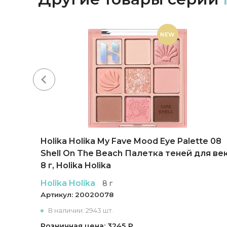
NEW
ette
Holika Holika My Fave Mood Eye Palette 08
Shell On The Beach Палетка теней для век
8 г, Holika Holika
Holika Holika
8 г
Артикул:
20020078
В наличии: 2943 шт.
Розничная цена: 3245 ₽