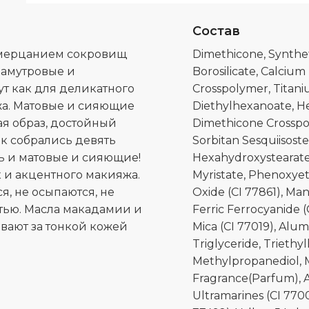
Состав
я мерцанием сокровищ
Dimethicone, Synthe
ламутровые и
Borosilicate, Calcium
т как для деликатного
Crosspolymer, Titani
жа. Матовые и сияющие
Diethylhexanoate, He
ая образ, достойный
Dimethicone Crosspol
ек собрались девять
Sorbitan Sesquiisoste
ть и матовые и сияющие!
Hexahydroxystearate
 и акцентного макияжа.
Myristate, Phenoxyeth
я, не осыпаются, не
Oxide (CI 77861), Man
тью. Масла макадамии и
Ferric Ferrocyanide (
ивают за тонкой кожей
Mica (CI 77019), Alu
Triglyceride, Triethy
Methylpropanediol, M
Fragrance(Parfum), 
Ultramarines (CI 77007