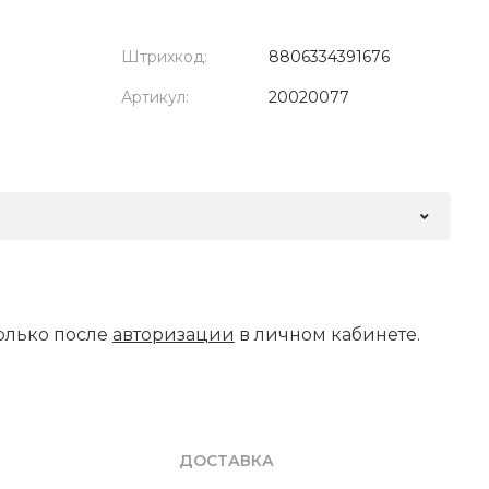
Штрихкод:
8806334391676
Артикул:
20020077
олько после
авторизации
в личном кабинете.
ДОСТАВКА