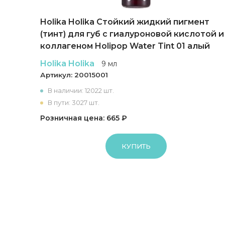
да
Holika Holika Cтойкий жидкий пигмент
(тинт) для губ с гиалуроновой кислотой и
коллагеном Holipop Water Tint 01 алый
Holika Holika
9 мл
Артикул:
20015001
В наличии: 12022 шт.
В пути: 3027 шт.
Розничная цена: 665 ₽
КУПИТЬ