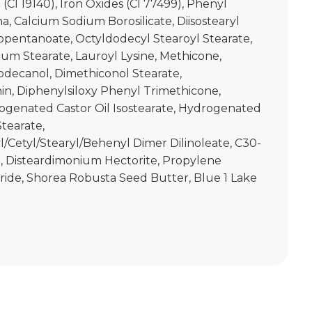
 (CI 19140), Iron Oxides (CI 77499), Phenyl
, Calcium Sodium Borosilicate, Diisostearyl
eopentanoate, Octyldodecyl Stearoyl Stearate,
m Stearate, Lauroyl Lysine, Methicone,
odecanol, Dimethiconol Stearate,
n, Diphenylsiloxy Phenyl Trimethicone,
ogenated Castor Oil Isostearate, Hydrogenated
tearate,
l/Cetyl/Stearyl/Behenyl Dimer Dilinoleate, C30-
, Disteardimonium Hectorite, Propylene
ride, Shorea Robusta Seed Butter, Blue 1 Lake