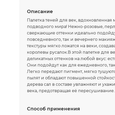
Описание
Палетка теней для век, вдохновленна
подводного мира! Нежно-розовые, пер
сверкающие оттенки идеально подойду
повседневного, так и вечернего макия
текстуры мягко ложатся на веки, создав
королевы русалок.В этой палетке для в
деликатных оттенков на любой вкус: ес
Они подойдут как для ежедневного, так
Легко передают пигмент, мягко тушуютс
пылят и обладают повышенной стойкос
дерева сал в составе увлажняют и ухаж
века, предотвращая её пересушивание.
Способ применения