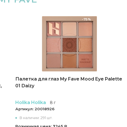
-75%
Палетка для глаз My Fave Mood Eye Palette
,
01 Daizy
Holika Holika
8 г
Артикул:
20018926
В наличии: 291 шт.
Розничная цена: 3245 ₽