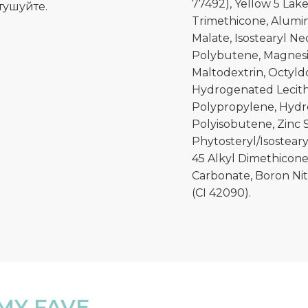
77492), Yellow 5 Lake
тушуйте.
Trimethicone, Alumina
Malate, Isostearyl N
Polybutene, Magnesiu
Maltodextrin, Octyld
Hydrogenated Lecithi
Polypropylene, Hydr
Polyisobutene, Zinc S
Phytosteryl/Isosteary
45 Alkyl Dimethicone
Carbonate, Boron Nit
(CI 42090).
MY FAVE