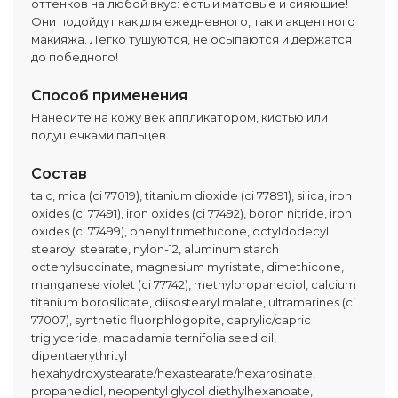
оттенков на любой вкус: есть и матовые и сияющие!
Они подойдут как для ежедневного, так и акцентного
макияжа. Легко тушуются, не осыпаются и держатся
до победного!
Способ применения
Нанесите на кожу век аппликатором, кистью или
подушечками пальцев.
Состав
talc, mica (ci 77019), titanium dioxide (ci 77891), silica, iron
oxides (ci 77491), iron oxides (ci 77492), boron nitride, iron
oxides (ci 77499), phenyl trimethicone, octyldodecyl
stearoyl stearate, nylon-12, aluminum starch
octenylsuccinate, magnesium myristate, dimethicone,
manganese violet (ci 77742), methylpropanediol, calcium
titanium borosilicate, diisostearyl malate, ultramarines (ci
77007), synthetic fluorphlogopite, caprylic/capric
triglyceride, macadamia ternifolia seed oil,
dipentaerythrityl
hexahydroxystearate/hexastearate/hexarosinate,
propanediol, neopentyl glycol diethylhexanoate,