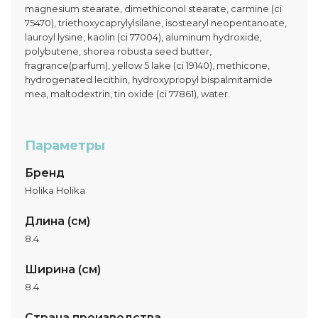
magnesium stearate, dimethiconol stearate, carmine (ci
75470), triethoxycaprylylsilane, isostearyl neopentanoate,
lauroyl lysine, kaolin (ci 77004), aluminum hydroxide,
polybutene, shorea robusta seed butter,
fragrance(parfum), yellow 5 lake (ci 19140), methicone,
hydrogenated lecithin, hydroxypropyl bispalmitamide
mea, maltodextrin, tin oxide (ci 77861), water.
Параметры
Бренд
Holika Holika
Длина (см)
8.4
Ширина (см)
8.4
Страна производства