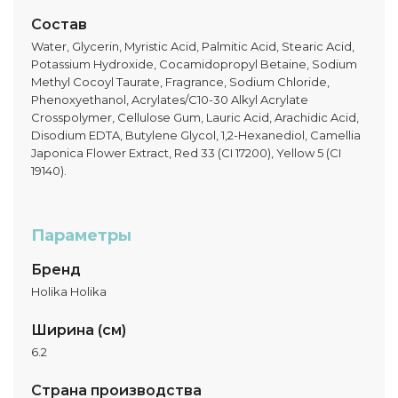
Состав
Water, Glycerin, Myristic Acid, Palmitic Acid, Stearic Acid,
Potassium Hydroxide, Cocamidopropyl Betaine, Sodium
Methyl Cocoyl Taurate, Fragrance, Sodium Chloride,
Phenoxyethanol, Acrylates/C10-30 Alkyl Acrylate
Crosspolymer, Cellulose Gum, Lauric Acid, Arachidic Acid,
Disodium EDTA, Butylene Glycol, 1,2-Hexanediol, Camellia
Japonica Flower Extract, Red 33 (CI 17200), Yellow 5 (CI
19140).
Параметры
Бренд
Holika Holika
Ширина (см)
6.2
Страна производства