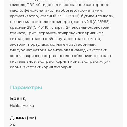
гликоль, ПЭГ-40 гидрогенизированное касторовое
масло, феноксиэтанол, карбомер, трометамин,
ароматизатор, красный 33 (CI 17200), бутилен гликоль,
стевиозид, этилгексилглицерин, желтый 6 (CI 15985),
красный 28 (CI 45410), спирт, 1,2-гександиол, экстракт
граната, Трис Тетраметилгидроксипиперидинол
цитрат, экстракт грейпфрута, экстракт томата,
экстракт портулака, коллаген растворимый,
гиалуронат натрия, ксантановая камедь, экстракт
корня лакрицы, экстракт плодов облепихи, экстракт
листьев алоэ, экстракт корня пиона, экстракт жгун-
корня, экстракт корня пуэрарии.
Параметры
Бренд
Holika Holika
Длина (см)
2.4