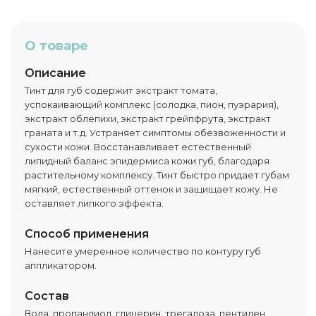
О товаре
Описание
Тинт для губ содержит экстракт томата,
успокаивающий комплекс (солодка, пион, пуэрария),
экстракт облепихи, экстракт грейпфрута, экстракт
граната и т.д. Устраняет симптомы обезвоженности и
сухости кожи. Восстанавливает естественный
липидный баланс эпидермиса кожи губ, благодаря
растительному комплексу. Тинт быстро придает губам
мягкий, естественный оттенок и защищает кожу. Не
оставляет липкого эффекта.
Способ применения
Нанесите умеренное количество по контуру губ
аппликатором.
Состав
Вода, пропандиол, глицерин, трегалоза, пентилен