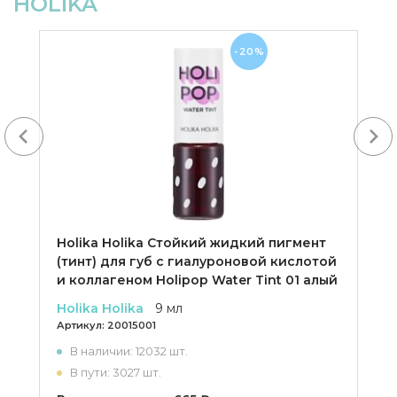
HOLIKA
-20%
Next
Holika Holika Cтойкий жидкий пигмент
(тинт) для губ с гиалуроновой кислотой
и коллагеном Holipop Water Tint 01 алый
Holika Holika
9 мл
Артикул:
20015001
В наличии: 12032 шт.
В пути: 3027 шт.