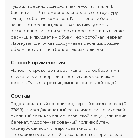
Тушь для ресниц содержит пантенол, витамин Н,
биотин и т.д. Равномерно распределяет структуру
туши, не образуя комочков. D- пантенол и биотин
защищает ресницы, укрепляет кутикулу ресниц,
эффективно питает и ускоряет рост ресниц. Удлиняет
ресницы и придает им объём. Термостойкая. Чёрная.
Изогнутая щеточка подкручивает ресницы, создает
объем, делая взгляд более выразительным.
Способ применения
Нанесите средство на ресницы зигзагообразными
движениями от корней и продвигаясь к кончикам
ресниц. Тушь для ресниц смывается теплой водой.
Состав
Вода, акрилатный сополимер, черный оксид железа (CI
77499), стирен/акрилатный сополимер, синтетический
пчелиный воск, камедь сенегальской акации, глицерил
бегенат, гидрогенизированный полиизобутен,
карнаубский воск, стеариновая кислота,
цетеариловый спирт, 1,2-гександиол, глицерил стеарат