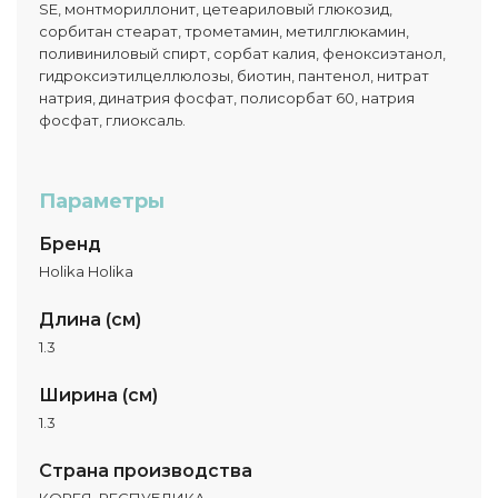
SE, монтмориллонит, цетеариловый глюкозид,
сорбитан стеарат, трометамин, метилглюкамин,
поливиниловый спирт, сорбат калия, феноксиэтанол,
гидроксиэтилцеллюлозы, биотин, пантенол, нитрат
натрия, динатрия фосфат, полисорбат 60, натрия
фосфат, глиоксаль.
Параметры
Бренд
Holika Holika
Длина (см)
1.3
Ширина (см)
1.3
Страна производства