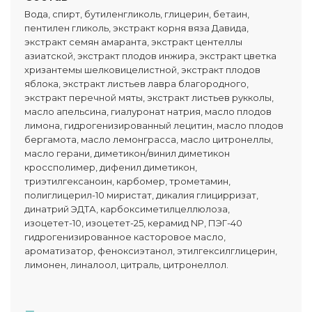
Вода, спирт, бутиленгликоль, глицерин, бетаин,
пентилен гликоль, экстракт корня вяза Давида,
экстракт семян амаранта, экстракт центеллы
азиатской, экстракт плодов инжира, экстракт цветка
хризантемы шелковицелистной, экстракт плодов
яблока, экстракт листьев лавра благородного,
экстракт перечной мяты, экстракт листьев рукколы,
масло апельсина, гиалуронат натрия, масло плодов
лимона, гидрогенизированный лецитин, масло плодов
бергамота, масло лемонграсса, масло цитронеллы,
масло герани, диметикон/винил диметикон
кроссполимер, дифенил диметикон,
триэтилгексаноин, карбомер, трометамин,
полиглицерил-10 миристат, дикалия глицирризат,
динатрий ЭДТА, карбоксиметилцеллюлоза,
изоцетет-10, изоцетет-25, керамид NP, ПЭГ-40
гидрогенизированное касторовое масло,
ароматизатор, феноксиэтанол, этилгексилглицерин,
лимонен, линалоол, цитраль, цитронеллол.