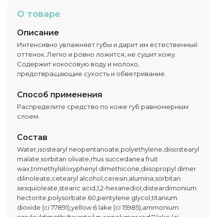
О товаре
Описание
Интенсивно увлажняет губы и дарит им естественный
оттенок. Легко и ровно ложится, не сушит кожу.
Содержит кокосовую воду и молоко,
предотвращающие сухость и обветривание.
Способ применения
Распределите средство по коже губ равномерным
слоем.
Состав
Water,isostearyl neopentanoate,polyethylene,diisostearyl
malate,sorbitan olivate,rhus succedanea fruit
wax,trimethylsiloxyphenyl dimethicone,diisopropyl dimer
dilinoleate,cetearyl alcohol,ceresin,alumina,sorbitan
sesquioleate,stearic acid,1,2-hexanediol,disteardimonium
hectorite,polysorbate 60,pentylene glycol,titanium
dioxide (ci 77891),yellow 6 lake (ci 15985),ammonium