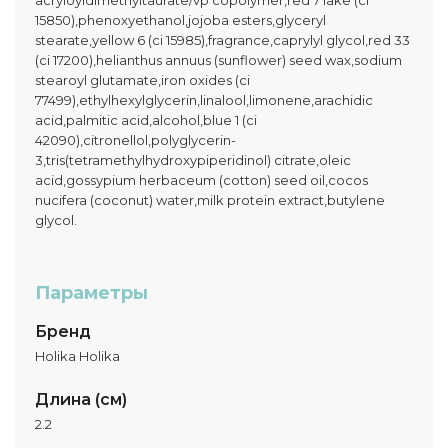
acryloyldimethyltaurate/vp copolymer,red 7 lake (ci
15850),phenoxyethanol,jojoba esters,glyceryl
stearate,yellow 6 (ci 15985),fragrance,caprylyl glycol,red 33
(ci 17200),helianthus annuus (sunflower) seed wax,sodium
stearoyl glutamate,iron oxides (ci
77499),ethylhexylglycerin,linalool,limonene,arachidic
acid,palmitic acid,alcohol,blue 1 (ci
42090),citronellol,polyglycerin-
3,tris(tetramethylhydroxypiperidinol) citrate,oleic
acid,gossypium herbaceum (cotton) seed oil,cocos
nucifera (coconut) water,milk protein extract,butylene
glycol.
Параметры
Бренд
Holika Holika
Длина (см)
2.2