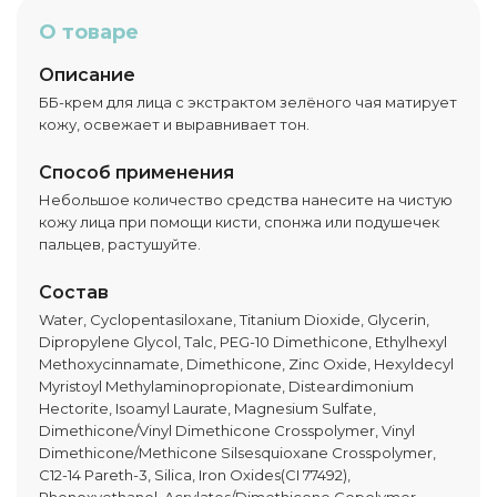
О товаре
Описание
ББ-крем для лица с экстрактом зелёного чая матирует
кожу, освежает и выравнивает тон.
Способ применения
Небольшое количество средства нанесите на чистую
кожу лица при помощи кисти, спонжа или подушечек
пальцев, растушуйте.
Состав
Water, Cyclopentasiloxane, Titanium Dioxide, Glycerin,
Dipropylene Glycol, Talc, PEG-10 Dimethicone, Ethylhexyl
Methoxycinnamate, Dimethicone, Zinc Oxide, Hexyldecyl
Myristoyl Methylaminopropionate, Disteardimonium
Hectorite, Isoamyl Laurate, Magnesium Sulfate,
Dimethicone/Vinyl Dimethicone Crosspolymer, Vinyl
Dimethicone/Methicone Silsesquioxane Crosspolymer,
C12-14 Pareth-3, Silica, Iron Oxides(CI 77492),