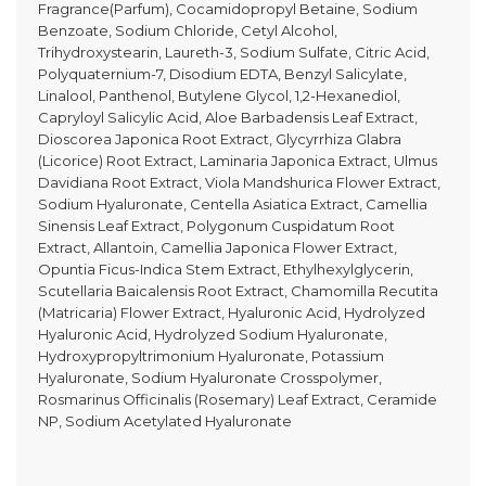
Fragrance(Parfum), Cocamidopropyl Betaine, Sodium
Benzoate, Sodium Chloride, Cetyl Alcohol,
Trihydroxystearin, Laureth-3, Sodium Sulfate, Citric Acid,
Polyquaternium-7, Disodium EDTA, Benzyl Salicylate,
Linalool, Panthenol, Butylene Glycol, 1,2-Hexanediol,
Capryloyl Salicylic Acid, Aloe Barbadensis Leaf Extract,
Dioscorea Japonica Root Extract, Glycyrrhiza Glabra
(Licorice) Root Extract, Laminaria Japonica Extract, Ulmus
Davidiana Root Extract, Viola Mandshurica Flower Extract,
Sodium Hyaluronate, Centella Asiatica Extract, Camellia
Sinensis Leaf Extract, Polygonum Cuspidatum Root
Extract, Allantoin, Camellia Japonica Flower Extract,
Opuntia Ficus-Indica Stem Extract, Ethylhexylglycerin,
Scutellaria Baicalensis Root Extract, Chamomilla Recutita
(Matricaria) Flower Extract, Hyaluronic Acid, Hydrolyzed
Hyaluronic Acid, Hydrolyzed Sodium Hyaluronate,
Hydroxypropyltrimonium Hyaluronate, Potassium
Hyaluronate, Sodium Hyaluronate Crosspolymer,
Rosmarinus Officinalis (Rosemary) Leaf Extract, Ceramide
NP, Sodium Acetylated Hyaluronate