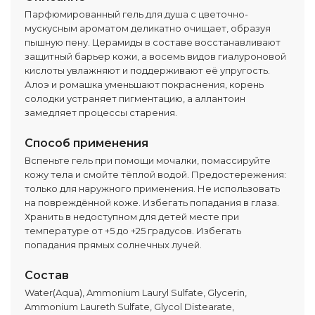
Парфюмированный гель для душа с цветочно-
мускусным ароматом деликатно очищает, образуя
пышную пену. Церамиды в составе восстанавливают
защитный барьер кожи, а восемь видов гиалуроновой
кислоты увлажняют и поддерживают её упругость.
Алоэ и ромашка уменьшают покраснения, корень
солодки устраняет пигментацию, а аллантоин
замедляет процессы старения.
Способ применения
Вспеньте гель при помощи мочалки, помассируйте
кожу тела и смойте тёплой водой. Предостережения:
только для наружного применения. Не использовать
на повреждённой коже. Избегать попадания в глаза.
Хранить в недоступном для детей месте при
температуре от +5 до +25 градусов. Избегать
попадания прямых солнечных лучей.
Состав
Water(Aqua), Ammonium Lauryl Sulfate, Glycerin,
Ammonium Laureth Sulfate, Glycol Distearate,