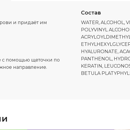
Состав
рови и придаёт им
WATER, ALCOHOL, V
POLYVINYL ALCOHOL
ACRYLOYLDIMETHY
ETHYLHEXYLGLYCER
HYALURONATE, ACA
PANTHENOL, HYDRO
е с помощью щеточки по
KERATIN, LEUCONO
ужное направление.
BETULA PLATYPHYLL
ии