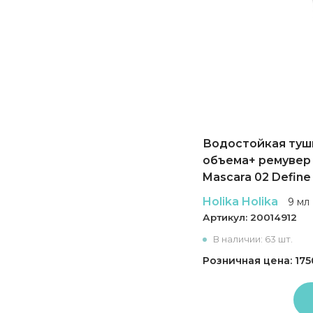
Водостойкая туш
объема+ ремувер 
Mascara 02 Define
Holika Holika
9 мл
Артикул:
20014912
В наличии: 63 шт.
Розничная цена: 175