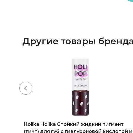
Другие товары бренд
-20%
да
Holika Holika Cтойкий жидкий пигмент
(тинт) для губ с гиалуроновой кислотой и