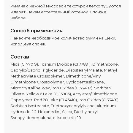
Румяна с нежной муссовой текстурой легко тушуются
и дарят щекам естественный оттенок. Спонж в
наборе.
Способ применения
Нанесите необходимое количество румян на щеки,
используя спонж.
Состав
Mica (CI 77019), Titanium Dioxide (CI 77891), Dimethicone,
Caprylic/Capric Triglyceride, Diisostearyl Malate, Methyl
Methacrylate Crosspolymer, Dimethicone/Vinyl
Dimethicone Crosspolymer, Cyclopentasiloxane,
Microcrystalline Wax, Iron Oxides (CI 77492), Sorbitan
Olivate, Yellow 6 Lake (CI 15985), Acrylates/Dimethicone
Copolymer, Red 28 Lake (CI 45410), Iron Oxides (CI 77491),
Sorbitan Isostearate, Triethoxycaprylylsilane, Aluminum
Hydroxide, 1,2-Hexanediol, Silica, Diethylhexyl
Syringylidenemalonate, Isoceteth-10