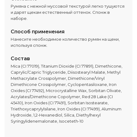
Румяна с нежной муссовой текстурой легко тушуются
и дарят щекам естественный оттенок. Спонж в
наборе.
Способ применения
Нанесите необходимое количество румян на щеки,
используя спонж.
Состав
Mica (CI 77019), Titanium Dioxide (CI 77891), Dimethicone,
Caprylic/Capric Triglyceride, Diisostearyl Malate, Methyl
Methacrylate Crosspolymer, Dimethicone/Vinyl
Dimethicone Crosspolymer, Cyclopentasiloxane, Iron
Oxides (CI 77492), Microcrystalline Wax, Sorbitan Olivate,
Acrylates/Dimethicone Copolymer, Red 28 Lake (CI
45410), Iron Oxides (CI 77491), Sorbitan Isostearate,
Triethoxycaprylylsilane, Iron Oxides (CI 77499), Aluminum
Hydroxide, 1,2-Hexanediol, Silica, Diethylhexyl
Syringylidenemalonate, Isoceteth-10