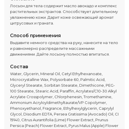
Лосьон для тела содержит масло авокадо и комплекс
растительных экстрактов. Способствует длительному
увлажнению кожи. Дарит коже освежающий аромат
цитрусовых и граната.
Способ применения
Выдавите немного средства на руку, нанесите на тело
и равномерно распределите массажными
движениями. Дайте лосьону полностью впитаться.
Состав
Water, Glycerin, Mineral Oil, Cetyl Ethylhexanoate,
Microcrystalline Wax, Polysorbate 60, Palmitic Acid,
Glyceryl Stearate, Sorbitan Stearate, Dimethicone, PEG-
100 Stearate, Stearic Acid, Paraffin, Acrylates/C10-30 Alkyl
Acrylate Crosspolymer, Chlorphenesin, Tromethamine,
Ammonium Acryloyldimethyltaurate/VP Copolymer,
Phenoxyethanol, Fragrance, Ethylhexylglycerin, Caprylyl
Glycol, Disodium EDTA, Persea Gratissima (Avocado) Oil, CI
19140, Citrus Aurantifolia (Lime) Flower Extract, Prunus
Persica (Peach) Flower Extract, Pyrus Malus (Apple) Flower