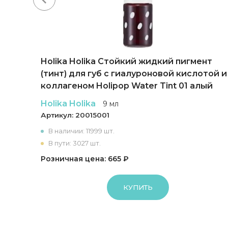
да
Holika Holika Cтойкий жидкий пигмент
(тинт) для губ с гиалуроновой кислотой и
коллагеном Holipop Water Tint 01 алый
Holika Holika
9 мл
Артикул:
20015001
В наличии: 11999 шт.
В пути: 3027 шт.
Розничная цена: 665 ₽
КУПИТЬ