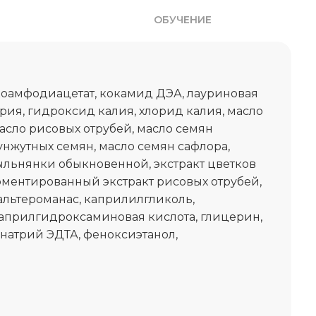
ОБУЧЕНИЕ
коамфодиацетат, кокамид ДЭА, лауриновая
трия, гидроксид калия, хлорид калия, масло
асло рисовых отрубей, масло семян
унжутных семян, масло семян сафлора,
ыльнянки обыкновенной, экстракт цветков
рментированный экстракт рисовых отрубей,
альтероманас, каприлилгликоль,
каприлгидроксаминовая кислота, глицерин,
натрий ЭДТА, феноксиэтанол,