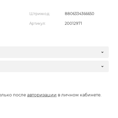
Штрихкод:
8806334366650
Артикул:
20012971
олько после
авторизации
в личном кабинете.