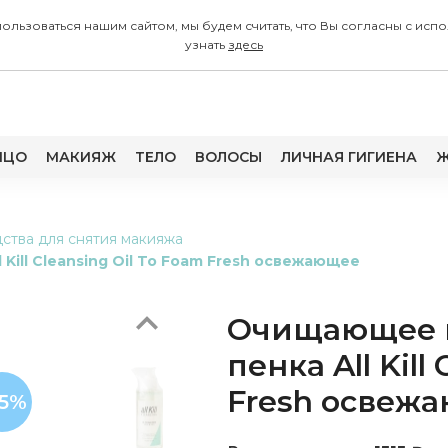
 пользоваться нашим сайтом, мы будем считать, что Вы согласны с
узнать
здесь
ИЦО
МАКИЯЖ
ТЕЛО
ВОЛОСЫ
ЛИЧНАЯ ГИГИЕНА
Ж
Previous
ства для снятия макияжа
ill Cleansing Oil To Foam Fresh освежающее
Очищающее г
пенка All Kill
Fresh освеж
25%