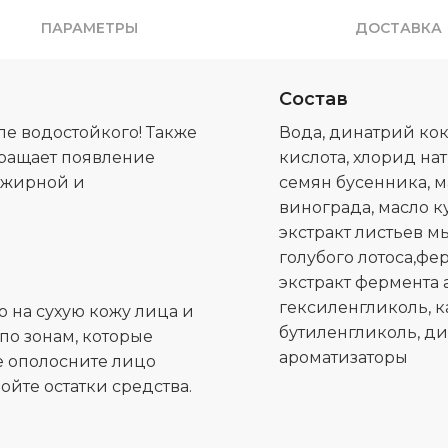
ПАРАМЕТРЫ
ДОСТАВКА
Состав
ле водостойкого! Также
Вода, динатрий ко
вращает появление
кислота, хлорид на
я жирной и
семян бусенника, м
винограда, масло к
экстракт листьев м
голубого лотоса,фе
экстракт фермента 
гексиленгликоль, 
 на сухую кожу лица и
бутиленгликоль, ди
о зонам, которые
ароматизаторы
е ополосните лицо
ойте остатки средства.