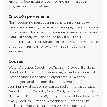
кисточка без труда рисует четкие линии, а цвет
придает взгляду глубину.
Способ применения
При первом использовании встряхните упаковку,
снимите крышку и дождитесь, пока средство появится
на кисточке. После использования удалите с кисточки
излишки продукта и закройте крышку, чтобы
предотвратить высыхание подводки. Храните упаковку
в горизонтальном положении, чтобы избежать
засыхания.
Состав
Water, Acrylates Copolymer, Titanium Dioxide, Butylene
Glycol, Red 30 (CI 73360), Acrylates/Dimethylaminoethyl
Methacrylate Copolymer, Polysorbate 20, Alcohol,
Phenoxyethanol, Carbon Black (CI 77266) (nano),
Aluminum Hydroxide, Bentonite, Sodium Polyaspartate,
Benzyl Alcohol, Caprylic/Capric Triglyceride, Ammonium
Hydroxide, Beheneth-30, Pentylene Glycol, Iron Oxides (CI
77491), Sodium Surfactin, Simethicone, Xanthan Gum,
Sodium Polyacrylate, Steareth-20, Disodium EDTA,