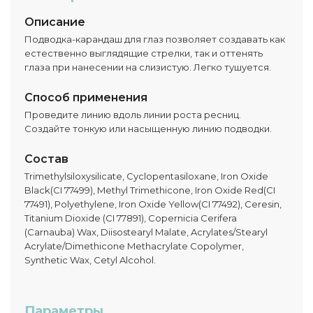
Описание
Подводка-карандаш для глаз позволяет создавать как
естественно выглядящие стрелки, так и оттенять
глаза при нанесении на слизистую. Легко тушуется.
Способ применения
Проведите линию вдоль линии роста ресниц.
Создайте тонкую или насыщенную линию подводки.
Состав
Trimethylsiloxysilicate, Cyclopentasiloxane, Iron Oxide
Black(CI 77499), Methyl Trimethicone, Iron Oxide Red(CI
77491), Polyethylene, Iron Oxide Yellow(CI 77492), Ceresin,
Titanium Dioxide (CI 77891), Copernicia Cerifera
(Carnauba) Wax, Diisostearyl Malate, Acrylates/Stearyl
Acrylate/Dimethicone Methacrylate Copolymer,
Synthetic Wax, Cetyl Alcohol.
Параметры