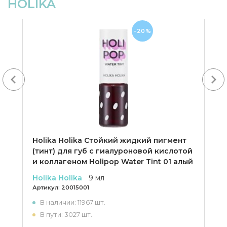
HOLIKA
-20%
Next
Holika Holika Cтойкий жидкий пигмент
(тинт) для губ с гиалуроновой кислотой
и коллагеном Holipop Water Tint 01 алый
Holika Holika
9 мл
Артикул:
20015001
В наличии: 11967 шт.
В пути: 3027 шт.