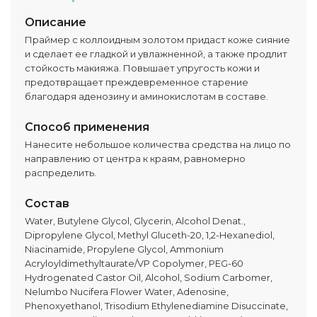
Описание
Праймер с коллоидным золотом придаст коже сияние
и сделает ее гладкой и увлажненной, а также продлит
стойкость макияжа. Повышает упругость кожи и
предотвращает преждевременное старение
благодаря аденозину и аминокислотам в составе.
Способ применения
Нанесите небольшое количества средства на лицо по
направлению от центра к краям, равномерно
распределить.
Состав
Water, Butylene Glycol, Glycerin, Alcohol Denat.,
Dipropylene Glycol, Methyl Gluceth-20, 1,2-Hexanediol,
Niacinamide, Propylene Glycol, Ammonium
Acryloyldimethyltaurate/VP Copolymer, PEG-60
Hydrogenated Castor Oil, Alcohol, Sodium Carbomer,
Nelumbo Nucifera Flower Water, Adenosine,
Phenoxyethanol, Trisodium Ethylenediamine Disuccinate,