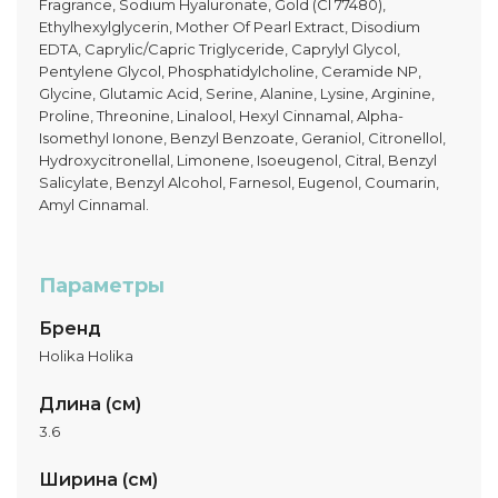
Fragrance, Sodium Hyaluronate, Gold (CI 77480),
Ethylhexylglycerin, Mother Of Pearl Extract, Disodium
EDTA, Caprylic/Capric Triglyceride, Caprylyl Glycol,
Pentylene Glycol, Phosphatidylcholine, Ceramide NP,
Glycine, Glutamic Acid, Serine, Alanine, Lysine, Arginine,
Proline, Threonine, Linalool, Hexyl Cinnamal, Alpha-
Isomethyl Ionone, Benzyl Benzoate, Geraniol, Citronellol,
Hydroxycitronellal, Limonene, Isoeugenol, Citral, Benzyl
Salicylate, Benzyl Alcohol, Farnesol, Eugenol, Coumarin,
Amyl Cinnamal.
Параметры
Бренд
Holika Holika
Длина (см)
3.6
Ширина (см)