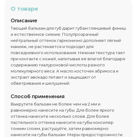
О товаре
Описание
Тающий бальзам для губ дарит губам глянцевый финиш
и естественное сияние. Полупрозрачный
нейтральный оттенок гармонично дополняет лёгкий
макияж, не растекается и подходит для
повседневного использования. Нежная текстура тает
при контакте с кожей, напитывая её влагой благодаря
содержанию гиалуроновой кислоты разного
молекулярного веса. А масло косточек абрикоса и
экстракт авокадо питают и защищают от
обветривания и шелушений.
Способ применения
Выкрутите бальзам не более чем на 2 мм и
равномерно нанесите на губы. Для более яркого
оттенка нанесите несколько слоев. Для более
пастельного оттенка нанесите на губы консилер
тонким слоем, растушуйте, затем равномерно
нанесите на губы бальзам. Меры предосторожности: