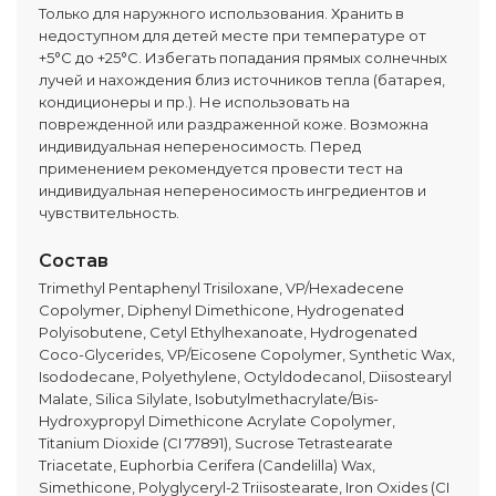
Только для наружного использования. Хранить в
недоступном для детей месте при температуре от
+5°C до +25°C. Избегать попадания прямых солнечных
лучей и нахождения близ источников тепла (батарея,
кондиционеры и пр.). Не использовать на
поврежденной или раздраженной коже. Возможна
индивидуальная непереносимость. Перед
применением рекомендуется провести тест на
индивидуальная непереносимость ингредиентов и
чувствительность.
Состав
Trimethyl Pentaphenyl Trisiloxane, VP/Hexadecene
Copolymer, Diphenyl Dimethicone, Hydrogenated
Polyisobutene, Cetyl Ethylhexanoate, Hydrogenated
Coco-Glycerides, VP/Eicosene Copolymer, Synthetic Wax,
Isododecane, Polyethylene, Octyldodecanol, Diisostearyl
Malate, Silica Silylate, Isobutylmethacrylate/Bis-
Hydroxypropyl Dimethicone Acrylate Copolymer,
Titanium Dioxide (CI 77891), Sucrose Tetrastearate
Triacetate, Euphorbia Cerifera (Candelilla) Wax,
Simethicone, Polyglyceryl-2 Triisostearate, Iron Oxides (CI