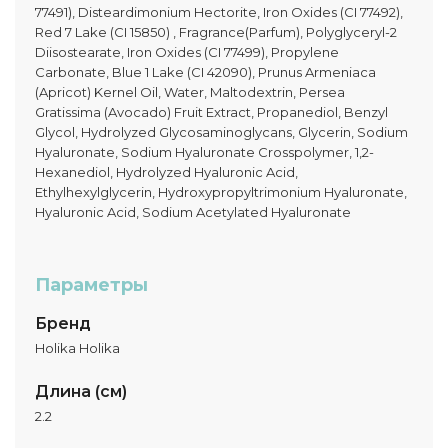
77491), Disteardimonium Hectorite, Iron Oxides (CI 77492),
Red 7 Lake (CI 15850) , Fragrance(Parfum), Polyglyceryl-2
Diisostearate, Iron Oxides (CI 77499), Propylene
Carbonate, Blue 1 Lake (CI 42090), Prunus Armeniaca
(Apricot) Kernel Oil, Water, Maltodextrin, Persea
Gratissima (Avocado) Fruit Extract, Propanediol, Benzyl
Glycol, Hydrolyzed Glycosaminoglycans, Glycerin, Sodium
Hyaluronate, Sodium Hyaluronate Crosspolymer, 1,2-
Hexanediol, Hydrolyzed Hyaluronic Acid,
Ethylhexylglycerin, Hydroxypropyltrimonium Hyaluronate,
Hyaluronic Acid, Sodium Acetylated Hyaluronate
Параметры
Бренд
Holika Holika
Длина (см)
2.2