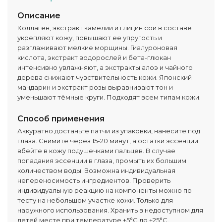
Описание
Коллаген, экстракт камелии и глицин сои в составе
укрепляют кожу, повышают ее упругость и
разглаживают мелкие морщины. Гиалуроновая
кислота, экстракт водорослей и бета-глюкан
интенсивно увлажняют, а экстракты алоэ и чайного
дерева снижают чувствительность кожи. Японский
мандарин и экстракт розы выравнивают тон и
уменьшают тёмные круги. Подходят всем типам кожи.
Способ применения
Аккуратно достаньте патчи из упаковки, нанесите под
глаза. Снимите через 15-20 минут, а остатки эссенции
вбейте в кожу подушечками пальцев. В случае
попадания эссенции в глаза, промыть их большим
количеством воды. Возможна индивидуальная
непереносимость ингредиентов. Проверить
индивидуальную реакцию на компоненты можно по
тесту на небольшом участке кожи. Только для
наружного использования. Хранить в недоступном для
детей месте при температуре +5°C до +25°C.