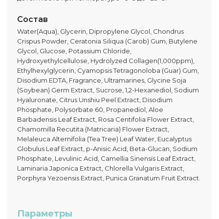
Состав
Water(Aqua), Glycerin, Dipropylene Glycol, Chondrus
Crispus Powder, Ceratonia Siliqua (Carob) Gum, Butylene
Glycol, Glucose, Potassium Chloride,
Hydroxyethylcellulose, Hydrolyzed Collagen(1,000ppm),
Ethylhexylglycerin, Cyamopsis Tetragonoloba (Guar) Gum,
Disodium EDTA, Fragrance, Ultramarines, Glycine Soja
(Soybean) Germ Extract, Sucrose, 1,2-Hexanediol, Sodium
Hyaluronate, Citrus Unshiu Peel Extract, Disodium
Phosphate, Polysorbate 60, Propanediol, Aloe
Barbadensis Leaf Extract, Rosa Centifolia Flower Extract,
Chamomilla Recutita (Matricaria) Flower Extract,
Melaleuca Alternifolia (Tea Tree) Leaf Water, Eucalyptus
Globulus Leaf Extract, p-Anisic Acid, Beta-Glucan, Sodium
Phosphate, Levulinic Acid, Camellia Sinensis Leaf Extract,
Laminaria Japonica Extract, Chlorella Vulgaris Extract,
Porphyra Yezoensis Extract, Punica Granatum Fruit Extract.
Параметры