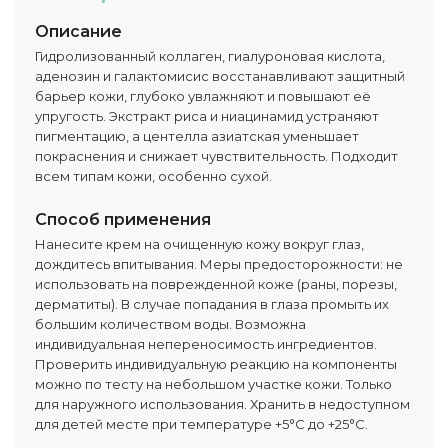
Описание
Гидролизованный коллаген, гиалуроновая кислота,
аденозин и галактомисис восстанавливают защитный
барьер кожи, глубоко увлажняют и повышают её
упругость. Экстракт риса и ниацинамид устраняют
пигментацию, а центелла азиатская уменьшает
покраснения и снижает чувствительность. Подходит
всем типам кожи, особенно сухой.
Способ применения
Нанесите крем на очищенную кожу вокруг глаз,
дождитесь впитывания. Меры предосторожности: не
использовать на поврежденной коже (раны, порезы,
дерматиты). В случае попадания в глаза промыть их
большим количеством воды. Возможна
индивидуальная непереносимость ингредиентов.
Проверить индивидуальную реакцию на компоненты
можно по тесту на небольшом участке кожи. Только
для наружного использования. Хранить в недоступном
для детей месте при температуре +5°C до +25°C.