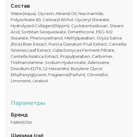
Состав
Water(Aqua), Glycerin, Mineral Oil, Niacinamide,
Polysorbate 60, Cetearyl Alchol, Glyceryl Stearate,
Hydrolyzed Collagen(50ppm), Cyclopentasiloxan, Stearic
Acid, Sorbitan Sesquioleate, Dimethicone, PEG-100
Stearate, Phenoxyethanol, Methylparaben, Oryza Sativa
(Rice) Bran Extract, Punica Granatum Fruit Extract, Camellia
Sinensis Leaf Extract, Galactomyces Ferment Filtrate,
Centella Asiatica Extract, Propylparaben, Carbomer,
Triethanolamine, Sodium Hyaluronate, Adenosine,
Disodium EDTA, 1,2-Hexandiol, Butylene Glycol,
Ethylhexylglycerin, Fragrance(Parfum), Citronellol,
Limonene, Linalool
Параметры
Бренд
FARMSTAY
Ширина (см)