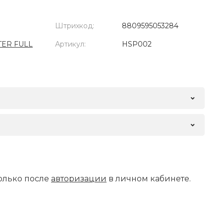
Штрихкод:
8809595053284
ER FULL
Артикул:
HSP002
олько после
авторизации
в личном кабинете.