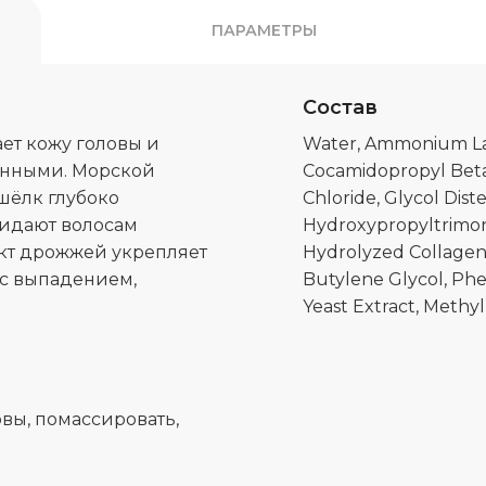
ПАРАМЕТРЫ
Состав
т кожу головы и
Water, Ammonium Lau
нёнными. Морской
Cocamidopropyl Bet
шёлк глубоко
Chloride, Glycol Dist
ридают волосам
Hydroxypropyltrimoni
акт дрожжей укрепляет
Hydrolyzed Collagen,
 с выпадением,
Butylene Glycol, Phe
Yeast Extract, Methy
вы, помассировать,