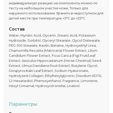
индивидуальную реакцию на компоненты можно по
тесту на небольшом участке кожи. Только для
наружного использования. Хранить в недоступном для
детей месте при температуре +5°C до +25°C.
Состав
Water, Myristic Acid, Glycerin, Stearic Acid, Potassium
Hydroxide, Sorbitol, Glyceryl Stearate, Glycol Distearate,
PEG-100 Stearate, Kaolin, Betaine, Hydroxyethyl Urea,
Chamomilla Recutita (Matricaria) Flower Extract, Lilium
Candidum Flower Extract, Ficus Carica (Fig) Fruit/Leaf
Extract, Aesculus Hippocastanum (Horse Chestnut) Seed
Extract, Ulmus Davidiana Root Extract, Butylene Glycol,
Diospyros Kaki Leaf Extract, Sodium Hyaluronate,
Hydrolyzed Collagen, Ethylhexylglycerin, Disodium EDTA,
1,2-Hexanediol, Phenoxyethanol, Fragrance, Limonene,
Hexyl Cinnamal, Hydroxycitronellal, Linalool.
Параметры