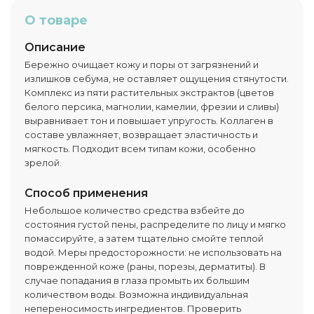
О товаре
Описание
Бережно очищает кожу и поры от загрязнений и
излишков себума, не оставляет ощущения стянутости.
Комплекс из пяти растительных экстрактов (цветов
белого персика, магнолии, камелии, фрезии и сливы)
выравнивает тон и повышает упругость. Коллаген в
составе увлажняет, возвращает эластичность и
мягкость. Подходит всем типам кожи, особенно
зрелой.
Способ применения
Небольшое количество средства взбейте до
состояния густой пены, распределите по лицу и мягко
помассируйте, а затем тщательно смойте теплой
водой. Меры предосторожности: не использовать на
поврежденной коже (раны, порезы, дерматиты). В
случае попадания в глаза промыть их большим
количеством воды. Возможна индивидуальная
непереносимость ингредиентов. Проверить