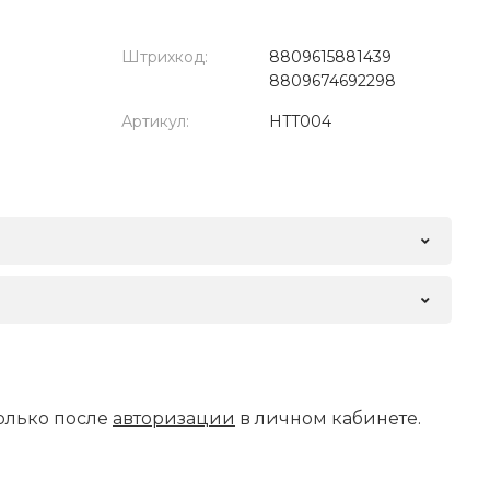
Штрихкод:
8809615881439
8809674692298
Артикул:
HTT004
олько после
авторизации
в личном кабинете.