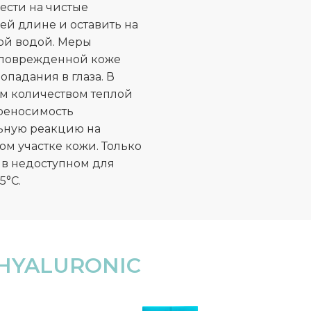
ести на чистые
й длине и оставить на
лой водой. Меры
а поврежденной коже
опадания в глаза. В
им количеством теплой
реносимость
ьную реакцию на
ом участке кожи. Только
 в недоступном для
5°C.
HYALURONIC