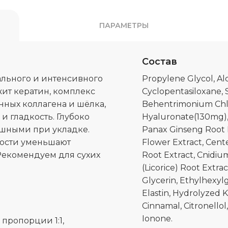
ПАРАМЕТРЫ
Состав
ального и интенсивного
Propylene Glycol, Alc
жит кератин, комплекс
Cyclopentasiloxane, 
нных коллагена и шёлка,
Behentrimonium Chlo
и гладкость. Глубоко
Hyaluronate(130mg), 
ушными при укладке.
Panax Ginseng Root E
лости уменьшают
Flower Extract, Cent
Рекомендуем для сухих
Root Extract, Cnidium
(Licorice) Root Extra
Glycerin, Ethylhexyl
Elastin, Hydrolyzed K
Cinnamal, Citronellol
Ionone.
пропорции 1:1,