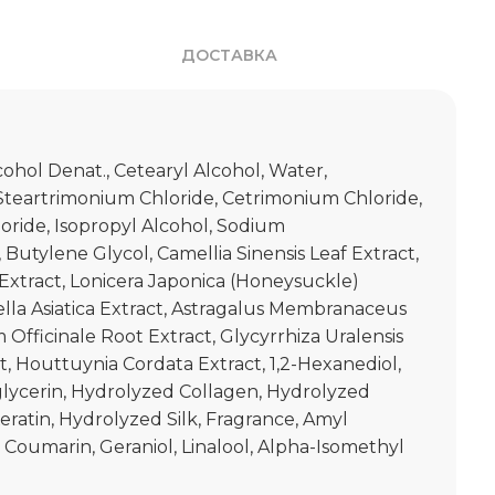
ДОСТАВКА
ohol Denat., Cetearyl Alcohol, Water,
Steartrimonium Chloride, Cetrimonium Chloride,
ride, Isopropyl Alcohol, Sodium
Butylene Glycol, Camellia Sinensis Leaf Extract,
xtract, Lonicera Japonica (Honeysuckle)
ella Asiatica Extract, Astragalus Membranaceus
 Officinale Root Extract, Glycyrrhiza Uralensis
ct, Houttuynia Cordata Extract, 1,2-Hexanediol,
glycerin, Hydrolyzed Collagen, Hydrolyzed
eratin, Hydrolyzed Silk, Fragrance, Amyl
, Coumarin, Geraniol, Linalool, Alpha-Isomethyl