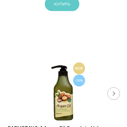
КУПИТЬ
NEW
-15%
Next