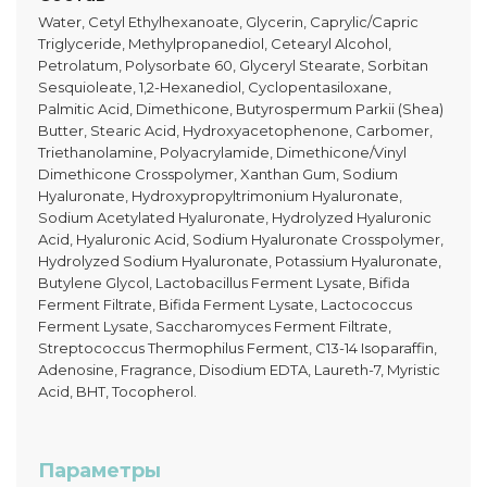
Water, Cetyl Ethylhexanoate, Glycerin, Caprylic/Capric
Triglyceride, Methylpropanediol, Cetearyl Alcohol,
Petrolatum, Polysorbate 60, Glyceryl Stearate, Sorbitan
Sesquioleate, 1,2-Hexanediol, Cyclopentasiloxane,
Palmitic Acid, Dimethicone, Butyrospermum Parkii (Shea)
Butter, Stearic Acid, Hydroxyacetophenone, Carbomer,
Triethanolamine, Polyacrylamide, Dimethicone/Vinyl
Dimethicone Crosspolymer, Xanthan Gum, Sodium
Hyaluronate, Hydroxypropyltrimonium Hyaluronate,
Sodium Acetylated Hyaluronate, Hydrolyzed Hyaluronic
Acid, Hyaluronic Acid, Sodium Hyaluronate Crosspolymer,
Hydrolyzed Sodium Hyaluronate, Potassium Hyaluronate,
Butylene Glycol, Lactobacillus Ferment Lysate, Bifida
Ferment Filtrate, Bifida Ferment Lysate, Lactococcus
Ferment Lysate, Saccharomyces Ferment Filtrate,
Streptococcus Thermophilus Ferment, C13-14 Isoparaffin,
Adenosine, Fragrance, Disodium EDTA, Laureth-7, Myristic
Acid, BHT, Tocopherol.
Параметры