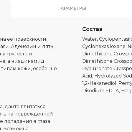
ПАРАМЕТРЫ
Состав
 на её поверхности
Water, Cyclopentasil
лаги. Аденозин и пять
Cyclohexasiloxane, N
 упругость и
Dimethicone Crosspo
ина, а ниацинамид
Dimethicone Crosspo
 типам кожи, особенно
Hyaluronate Crosspo
Acid, Hydrolyzed Sod
1,2-Hexanediol, Pent
Disodium EDTA, Fragr
, дайте впитаться.
ать на поврежденной
ае попадания в глаза
. Возможна