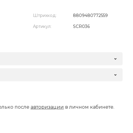
Штрихкод:
8809480772559
Артикул:
SCR036
олько после
авторизации
в личном кабинете.