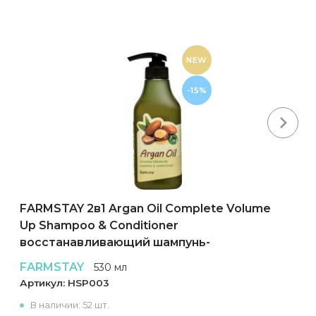
NEW
-15%
Next
FARMSTAY 2в1 Argan Oil Complete Volume
Up Shampoo & Conditioner
восстанавливающий шампунь-
кондиционер для волос
FARMSTAY
530 мл
Артикул:
HSP003
В наличии: 52 шт.