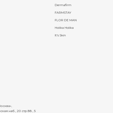
Dermafirm
FARMSTAY
FLOR DE MAN
Holika Holika
It's Skin
осква
,
кая наб., 20 стр.88., 5